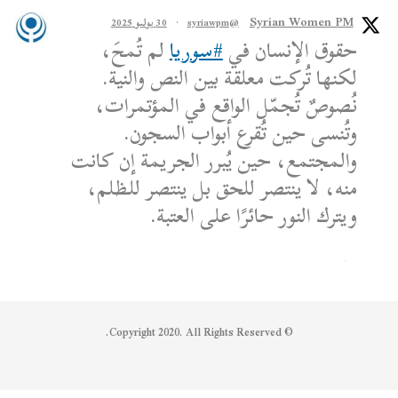
Syrian Women PM
@syriawpm
·
30 يوليو 2025
حقوق الإنسان في
#سوريا
لم تُمحَ،
لكنها تُركت معلقة بين النص والنية.
نُصوصٌ تُجمّل الواقع في المؤتمرات،
وتُنسى حين تُقرع أبواب السجون.
والمجتمع، حين يُبرر الجريمة إن كانت
منه، لا ينتصر للحق بل ينتصر للظلم،
ويترك النور حائرًا على العتبة.
الكاتب: محمد الشماع
Reply on Twitter 1950608259158573445
Retweet on Twitter 1950608259158573445
Like on Twitter 1950608259158573445
2
1
1950608259158573445
Twitter
© Copyright 2020. All Rights Reserved.
Syrian Women PM
@syriawpm
·
25 يوليو 2025
Statement by the Syrian Women’s