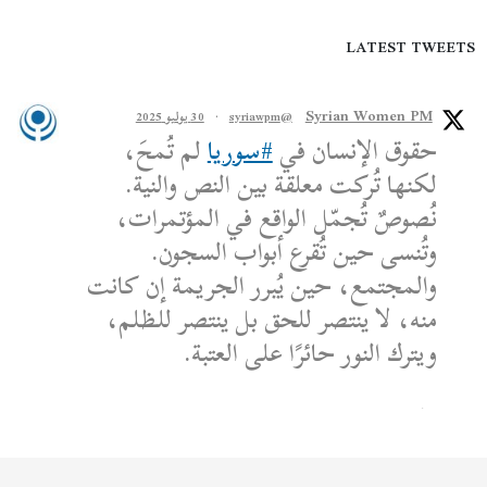
LATEST TWEETS
Syrian Women PM
@syriawpm
·
30 يوليو 2025
حقوق الإنسان في
#سوريا
لم تُمحَ،
لكنها تُركت معلقة بين النص والنية.
نُصوصٌ تُجمّل الواقع في المؤتمرات،
وتُنسى حين تُقرع أبواب السجون.
والمجتمع، حين يُبرر الجريمة إن كانت
منه، لا ينتصر للحق بل ينتصر للظلم،
ويترك النور حائرًا على العتبة.
الكاتب: محمد الشماع
Reply on Twitter 1950608259158573445
Retweet on Twitter 1950608259158573445
Like on Twitter 1950608259158573445
2
1
1950608259158573445
Twitter