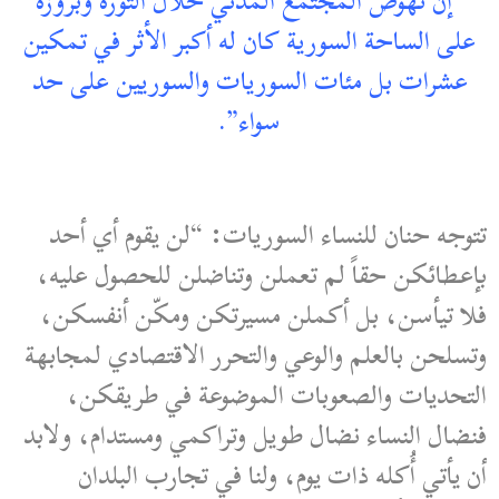
“إن نهوض المجتمع المدني خلال الثورة وبروزه
على الساحة السورية كان له أكبر الأثر في تمكين
عشرات بل مئات السوريات والسوريين على حد
سواء”.
تتوجه حنان للنساء السوريات: “لن يقوم أي أحد
بإعطائكن حقاً لم تعملن وتناضلن للحصول عليه،
فلا تيأسن، بل أكملن مسيرتكن ومكّن أنفسكن،
وتسلحن بالعلم والوعي والتحرر الاقتصادي لمجابهة
التحديات والصعوبات الموضوعة في طريقكن،
فنضال النساء نضال طويل وتراكمي ومستدام، ولابد
أن يأتي أُكله ذات يوم، ولنا في تجارب البلدان