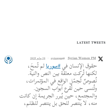
LATEST TWEETS
Syrian Women PM
@syriawpm
·
30 يوليو 2025
حقوق الإنسان في
#سوريا
لم تُمحَ،
لكنها تُركت معلقة بين النص والنية.
نُصوصٌ تُجمّل الواقع في المؤتمرات،
وتُنسى حين تُقرع أبواب السجون.
والمجتمع، حين يُبرر الجريمة إن كانت
منه، لا ينتصر للحق بل ينتصر للظلم،