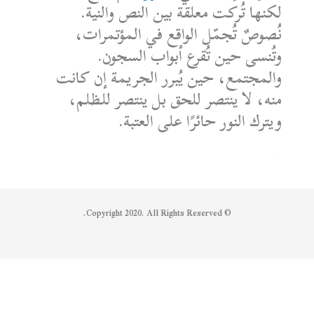
لكنها تُركت معلقة بين النص والنية.
نُصوصٌ تُجمّل الواقع في المؤتمرات،
وتُنسى حين تُقرع أبواب السجون.
والمجتمع، حين يُبرر الجريمة إن كانت
منه، لا ينتصر للحق بل ينتصر للظلم،
ويترك النور حائرًا على العتبة.
الكاتب: محمد الشماع
Reply on Twitter 1950608259158573445
Retweet on Twitter 1950608259158573445
Like on Twitter 1950608259158573445
2
1
1950608259158573445
Twitter
© Copyright 2020. All Rights Reserved.
Syrian Women PM
@syriawpm
·
25 يوليو 2025
Statement by the Syrian Women’s
Political Movement on the Latest
Escalations in As-Suwayda