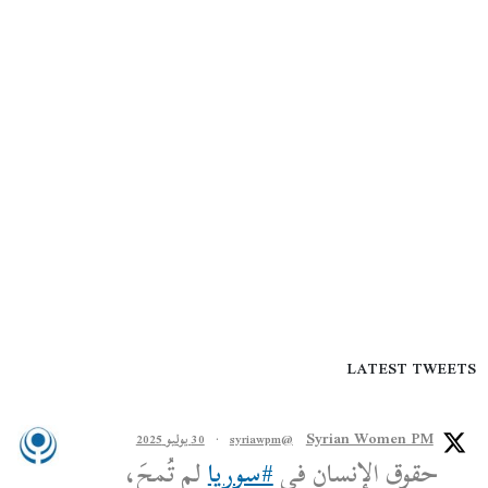
LATEST TWEETS
Syrian Women PM
@syriawpm
·
30 يوليو 2025
حقوق الإنسان في
#سوريا
لم تُمحَ،