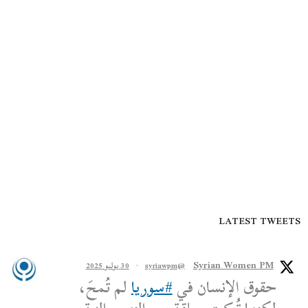
LATEST TWEETS
Syrian Women PM
@syriawpm
·
30 يوليو 2025
حقوق الإنسان في
#سوريا
لم تُمحَ،