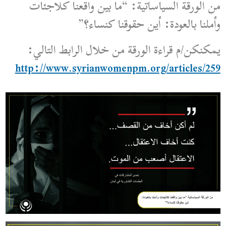
من الورقة السياساتية: “ما بين واقعنا كلاجئات
وأملنا بالعودة: أين حقوقنا كنساء؟”
يمكنكن/م قراءة الورقة من خلال الرابط التالي:
http://www.syrianwomenpm.org/articles/259