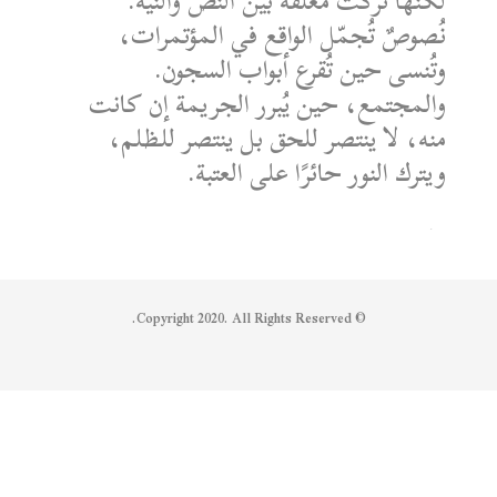
لكنها تُركت معلقة بين النص والنية.
نُصوصٌ تُجمّل الواقع في المؤتمرات،
وتُنسى حين تُقرع أبواب السجون.
والمجتمع، حين يُبرر الجريمة إن كانت
منه، لا ينتصر للحق بل ينتصر للظلم،
ويترك النور حائرًا على العتبة.
الكاتب: محمد الشماع
Reply on Twitter 1950608259158573445
Retweet on Twitter 1950608259158573445
Like on Twitter 1950608259158573445
2
1
1950608259158573445
Twitter
© Copyright 2020. All Rights Reserved.
Syrian Women PM
@syriawpm
·
25 يوليو 2025
Statement by the Syrian Women’s
Political Movement on the Latest
Escalations in As-Suwayda