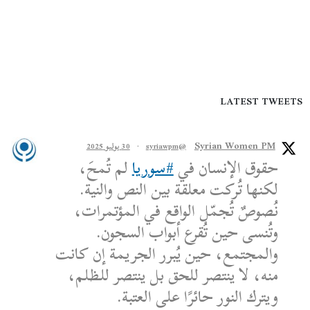
LATEST TWEETS
Syrian Women PM
@syriawpm
·
30 يوليو 2025
حقوق الإنسان في
#سوريا
لم تُمحَ،
لكنها تُركت معلقة بين النص والنية.
نُصوصٌ تُجمّل الواقع في المؤتمرات،
وتُنسى حين تُقرع أبواب السجون.
والمجتمع، حين يُبرر الجريمة إن كانت
منه، لا ينتصر للحق بل ينتصر للظلم،
ويترك النور حائرًا على العتبة.