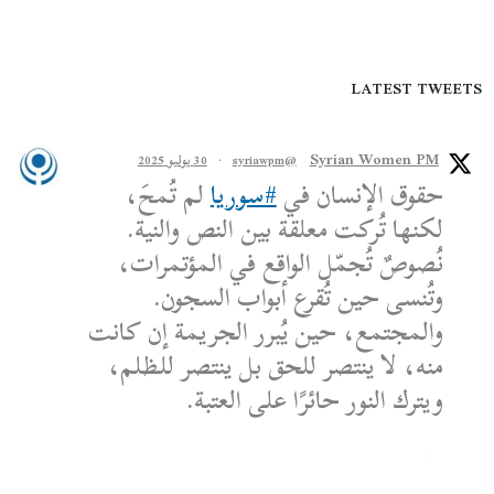
LATEST TWEETS
Syrian Women PM
@syriawpm
·
30 يوليو 2025
حقوق الإنسان في
#سوريا
لم تُمحَ،
لكنها تُركت معلقة بين النص والنية.
نُصوصٌ تُجمّل الواقع في المؤتمرات،
وتُنسى حين تُقرع أبواب السجون.
والمجتمع، حين يُبرر الجريمة إن كانت
منه، لا ينتصر للحق بل ينتصر للظلم،
ويترك النور حائرًا على العتبة.
الكاتب: محمد الشماع