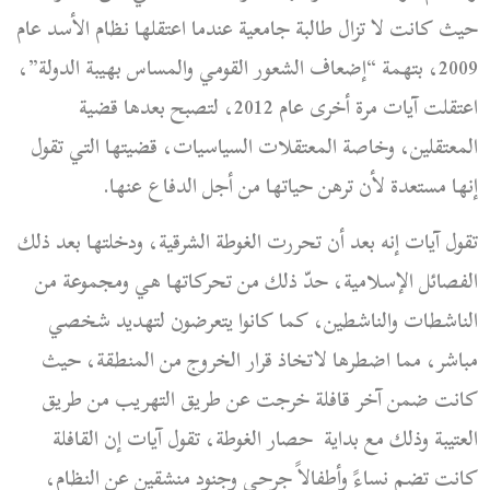
حيث كانت لا تزال طالبة جامعية عندما اعتقلها نظام الأسد عام
2009، بتهمة “إضعاف الشعور القومي والمساس بهيبة الدولة”،
اعتقلت آيات مرة أخرى عام 2012، لتصبح بعدها قضية
المعتقلين، وخاصة المعتقلات السياسيات، قضيتها التي تقول
إنها مستعدة لأن ترهن حياتها من أجل الدفاع عنها.
تقول آيات إنه بعد أن تحررت الغوطة الشرقية، ودخلتها بعد ذلك
الفصائل الإسلامية، حدّ ذلك من تحركاتها هي ومجموعة من
الناشطات والناشطين، كما كانوا يتعرضون لتهديد شخصي
مباشر، مما اضطرها لاتخاذ قرار الخروج من المنطقة، حيث
كانت ضمن آخر قافلة خرجت عن طريق التهريب من طريق
العتيبة وذلك مع بداية حصار الغوطة، تقول آيات إن القافلة
كانت تضم نساءً وأطفالاً جرحى وجنود منشقين عن النظام،