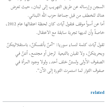
السجن وإرساله عن طريق التهريب إلى لبنان، حيث تعرض
هناك للخطف من قبل جماعة حزب الله اللبناني.
أما عن أسوأ موقف فتقول آيات كان لحظة اعتقالها عام 2012،
خاصةً وأن لديها تجربة سابقة مع الاعتقال.
تقول آيات كلمة لنساء سوريا:
“آمنّ بأنفسكنّ،
باستقلاليتكنّ
وبحريتكنّ، ولا تقبلن بالتبعية لرجل أو مجتمع، أنتنّ في
الصفوف الأولى ولستنّ خلف أحد، ولولا وجود المرأة في
صفوف الثوار لما استمرت الثورة إلى الآن”.
related