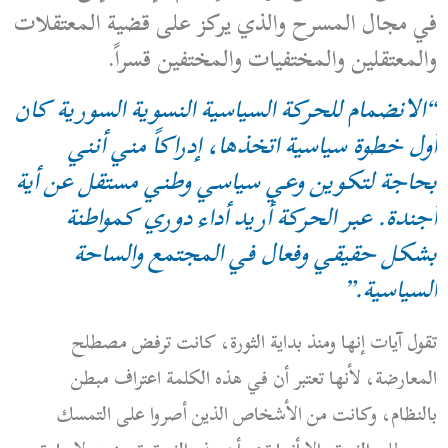
في مجال المسرح والذي يركز على قضية المعتقلات
والمعتقلين والمختفيات والمختفين قسراً.
“الانضمام للحركة السياسية النسوية السورية كان
أول خطوة سياسية اتخذها، إدراكاً مني أنني
بحاجة لتكوين وعي سياسي وطني مستقل عن أية
أجندة. عبر الحركة أريد
أداء دوري كمواطنة
بشكل حقيقي وفعال في المجتمع والساحة
السياسية.”
تقول آيات إنها ومنذ بداية الثورة، كانت ترفض مصطلح
المعارضة، لأنها تعتبر أن في هذه الكلمة اعتراف مبطن
بالنظام، وكانت من الأشخاص الذين أصروا على التمسك