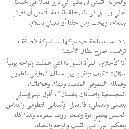
والحرية. أتمنى أن يكون لي درواً فعالاً في خدمة
أهلي وبلدي في المرحلة القادمة. أتمنى أن نعيش
بسلام، ويجب ومن حقنا أن نعيش بسلام.
١١- هنا مساحة حرة نتركها للمشارِكة لإضافة ما
ترغب، خارج نطاق الأسئلة
أنا كأحلام، المرأة السورية التي عملت وتواجه يومياً
سؤال: “كيف توفقين بين عملك الوظيفي الطويل
وعملك التطوعي المتعدد وبيتك وعلاقاتك
المجتمعية واعتنائك بنفسك”، أقول لهم إيماني
بنفسي وبعملي، فالعمل الإنساني التطوعي والتعامل
الحسن يعطي قوة وصحة ورضا للمرء، وهذا كله
ينعكس نوراً على القلب والوجه والحياة.