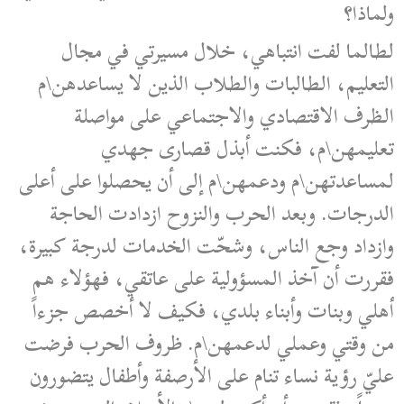
ولماذا؟
لطالما لفت انتباهي، خلال مسيرتي في مجال
التعليم، الطالبات والطلاب الذين لا يساعدهن\م
الظرف الاقتصادي والاجتماعي على مواصلة
تعليمهن\م، فكنت أبذل قصارى جهدي
لمساعدتهن\م ودعمهن\م إلى أن يحصلوا على أعلى
الدرجات. وبعد الحرب والنزوح ازدادت الحاجة
وازداد وجع الناس، وشحّت الخدمات لدرجة كبيرة،
فقررت أن آخذ المسؤولية على عاتقي، فهؤلاء هم
أهلي وبنات وأبناء بلدي، فكيف لا أخصص جزءاً
من وقتي وعملي لدعمهن\م. ظروف الحرب فرضت
عليّ رؤية نساء تنام على الأرصفة وأطفال يتضورون