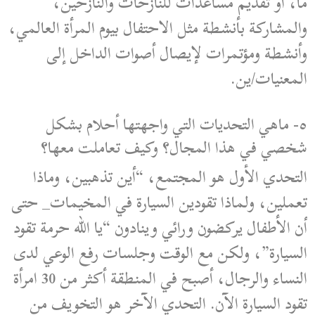
ما، أو تقديم مساعدات للنازحات والنازحين،
والمشاركة بأنشطة مثل الاحتفال بيوم المرأة العالمي،
وأنشطة ومؤتمرات لإيصال أصوات الداخل إلى
المعنيات/ين.
٥- ماهي التحديات التي واجهتها أحلام بشكل
شخصي في هذا المجال؟ وكيف تعاملت معها؟
التحدي الأول هو المجتمع، “أين تذهبين، وماذا
تعملين، ولماذا تقودين السيارة في المخيمات_ حتى
أن الأطفال يركضون ورائي وينادون “يا الله حرمة تقود
السيارة”، ولكن مع الوقت وجلسات رفع الوعي لدى
النساء والرجال، أصبح في المنطقة أكثر من 30 امرأة
تقود السيارة الآن. التحدي الآخر هو التخويف من