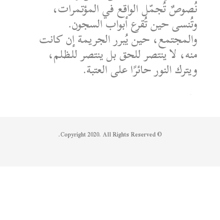
نُصوصٌ تُجمّل الواقع في المؤتمرات،
وتُنسى حين تُقرع أبواب السجون.
والمجتمع، حين يُبرر الجريمة إن كانت
منه، لا ينتصر للحق بل ينتصر للظلم،
ويترك النور حائرًا على العتبة.
الكاتب: محمد الشماع
Reply on Twitter 1950608259158573445
Retweet on Twitter 1950608259158573445
Like on Twitter 1950608259158573445
2
1
1950608259158573445
Twitter
© Copyright 2020. All Rights Reserved.
Syrian Women PM
@syriawpm
·
25 يوليو 2025
Statement by the Syrian Women’s
Political Movement on the Latest
Escalations in As-Suwayda