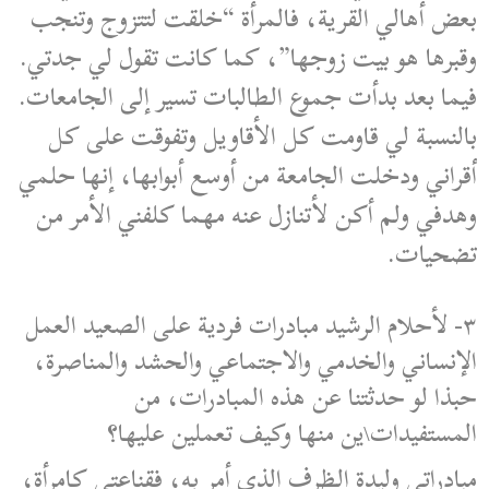
بعض أهالي القرية، فالمرأة “خلقت لتتزوج وتنجب
وقبرها هو بيت زوجها”، كما كانت تقول لي جدتي.
فيما بعد بدأت جموع الطالبات تسير إلى الجامعات.
بالنسبة لي قاومت كل الأقاويل وتفوقت على كل
أقراني ودخلت الجامعة من أوسع أبوابها، إنها حلمي
وهدفي ولم أكن لأتنازل عنه مهما كلفني الأمر من
تضحيات.
٣- لأحلام الرشيد مبادرات فردية على الصعيد العمل
الإنساني والخدمي والاجتماعي والحشد والمناصرة،
حبذا لو حدثتنا عن هذه المبادرات، من
المستفيدات\ين منها وكيف تعملين عليها؟
مبادراتي وليدة الظرف الذي أمر به، فقناعتي كامرأة،