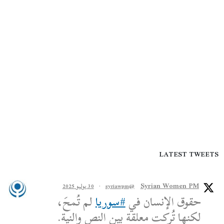
LATEST TWEETS
Syrian Women PM
@syriawpm
·
30 يوليو 2025
حقوق الإنسان في
#سوريا
لم تُمحَ،
لكنها تُركت معلقة بين النص والنية.