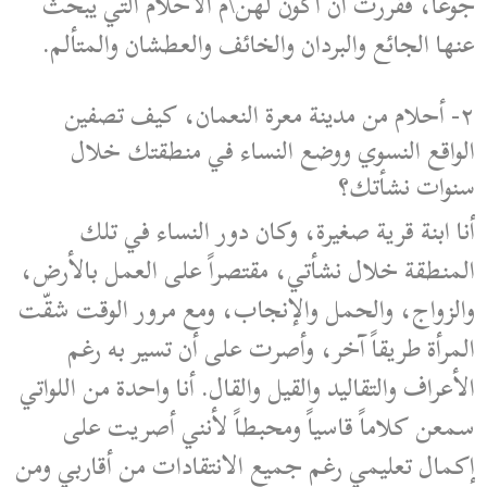
جوعاً، فقررت أن أكون لهن\م الأحلام التي يبحث
عنها الجائع والبردان والخائف والعطشان والمتألم.
٢- أحلام من مدينة معرة النعمان، كيف تصفين
الواقع النسوي ووضع النساء في منطقتك خلال
سنوات نشأتك؟
أنا ابنة قرية صغيرة، وكان دور النساء في تلك
المنطقة خلال نشأتي، مقتصراً على العمل بالأرض،
والزواج، والحمل والإنجاب، ومع مرور الوقت شقّت
المرأة طريقاً آخر، وأصرت على أن تسير به رغم
الأعراف والتقاليد والقيل والقال. أنا واحدة من اللواتي
سمعن كلاماً قاسياً ومحبطاً لأنني أصريت على
إكمال تعليمي رغم جميع الانتقادات من أقاربي ومن