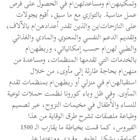
وتمكينهن\م ومساعدتهن\م في الحصول على فرص
عمل مناسبة. بالتوازي مع ما سبق، أقوم بجولات
على النازحات\ين والذين تقدر أعدادهن/م بالآلاف،
وتقديم الدعم النفسي والمعنوي والمادي والغذائي
والطبي لهن\م حسب إمكانياتي، وربطهن\م
بالخدمات التي تقدمها المنظمات، ومساعدة من
منهن\م بحاجة طارئة إلى مأوى، من خلال
استقبالهن\م في منزلي أو ربطهن\م بمنظمات تقدم
المأوى. وفي ظل وباء كورونا نظمت حملات توعية
للنساء والأطفال في مخيمات النزوح، عبر تصميم
وطباعة ملصقات تشرح طرق الوقاية من هذا
الفيروس، كما قمت بخياطة ما يقارب الـ 1500
كمامة، بشكل تطوعي وفردي ووزعتها على