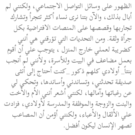
الظهور على وسائل التواصل الاجتماعي، ولكنني لم
أبال بذلك، والآن بتنا نرى نساء أكثر تتجرأ وتشارك
تجاربها وقصصها على المنصات الافتراضية بكل
جرأة وثقة. ومن التحديات التي تؤرقني هي أنني
كضريبة لعملي خارج المنزل ، يتوجب علي أن أقوم
بعمل مضاعف في البيت وللأسرة، ولأنني لم أنجب
بنتاً_ أولادي كلهم ذكور _كنت أحتاج إلى أنثى
صديقة تحدثني، وتساندني وأساندها، وتحكي لي
عن رغباتها وآمالها، لكنني أشعر أنني الأم والأخت
والبنت والزوجة والموظفة والمدرسة لأولادي، فزادت
علي الأثقال والأعباء، ولكنني أؤمن أن المصاعب
تصهر الإنسان ليكون أفضل.