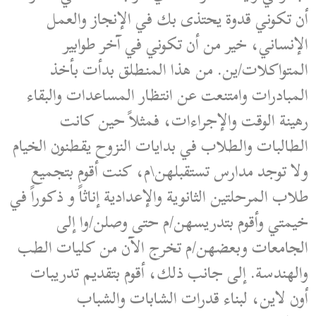
أن تكوني قدوة يحتذى بك في الإنجاز والعمل
الإنساني، خير من أن تكوني في آخر طوابير
المتواكلات/ين. من هذا المنطلق بدأت بأخذ
المبادرات وامتنعت عن انتظار المساعدات والبقاء
رهينة الوقت والإجراءات، فمثلاً حين كانت
الطالبات والطلاب في بدايات النزوح يقطنون الخيام
ولا توجد مدارس تستقبلهن\م، كنت أقوم بتجميع
طلاب المرحلتين الثانوية والإعدادية إناثاً و ذكوراً في
خيمتي وأقوم بتدريسهن/م حتى وصلن/وا إلى
الجامعات وبعضهن/م تخرج الآن من كليات الطب
والهندسة. إلى جانب ذلك، أقوم بتقديم تدريبات
أون لاين، لبناء قدرات الشابات والشباب