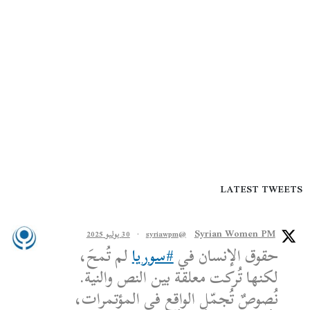
LATEST TWEETS
Syrian Women PM
@syriawpm
·
30 يوليو 2025
حقوق الإنسان في
#سوريا
لم تُمحَ،
لكنها تُركت معلقة بين النص والنية.
نُصوصٌ تُجمّل الواقع في المؤتمرات،