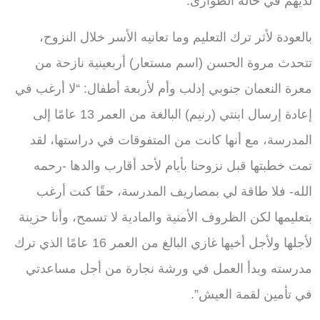
لديهم في حالة الطوارئ.
بالعودة لأثر ترك التعليم وما تعانيه الأسر خلال النزوح،
تتحدث مروة الحسن (اسم مستعار) أربعينية نازحة من
معرة النعمان جنوبي إدلب وأم لأربعة أطفال: “لا أرغب في
إعادة إرسال ابنتي (رنيم) البالغة من العمر 13 عامًا إلى
المدرسة، مع أنها كانت من المتفوقات في دراستها، لقد
تمت خطبتها قبل نزوحنا بأيام لأحد أقارب والدها -رحمه
الله- فلا طاقة لي بمصاريف المدرسة، حقًا كنت أرغب
بتعليمها لكن الظروف الأمنية والمادية لا تسمح، وأنا حزينة
لأجلها ولأجل أخيها غازي البالغ من العمر 16 عامًا الذي ترك
مدرسته وبدأ العمل في ورشة نجارة من أجل مساعدتي
في تأمين لقمة العيش”.