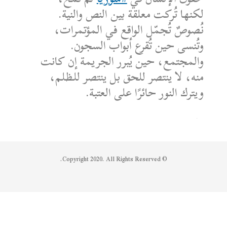
لكنها تُركت معلقة بين النص والنية.
نُصوصٌ تُجمّل الواقع في المؤتمرات،
وتُنسى حين تُقرع أبواب السجون.
والمجتمع، حين يُبرر الجريمة إن كانت
منه، لا ينتصر للحق بل ينتصر للظلم،
ويترك النور حائرًا على العتبة.
الكاتب: محمد الشماع
Reply on Twitter 1950608259158573445
Retweet on Twitter 1950608259158573445
Like on Twitter 1950608259158573445
2
1
1950608259158573445
Twitter
© Copyright 2020. All Rights Reserved.
Syrian Women PM
@syriawpm
·
25 يوليو 2025
Statement by the Syrian Women’s
Political Movement on the Latest
Escalations in As-Suwayda