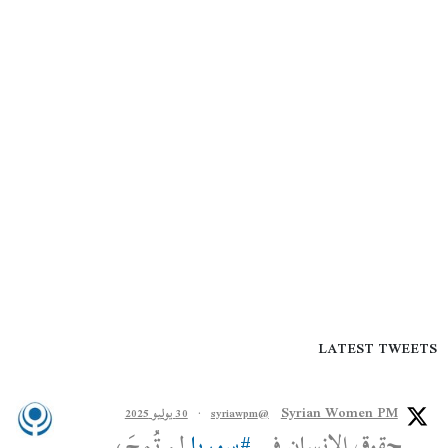
LATEST TWEETS
Syrian Women PM
@syriawpm
·
30 يوليو 2025
حقوق الإنسان في
#سوريا
لم تُمحَ،