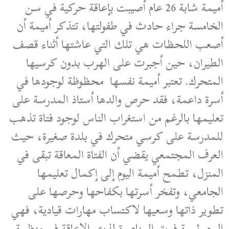
أميمة شابة 26 عام أصيبت بإعاقة حركية في سن
الخامسة جراء حادث في طفولتها، تتذكر أميمة أن
أصعب اللحظات هي تلك التي عاشتها أثناء قصف
الطيران، حين أجبرت على الهرب بدون كرسيها
المتحرك. تعتبر أميمة نفسها محظوظة لوجودها في
أسرة داعمة، فقد حرص والدها أستاذ المدرسة على
تعليمها بالرغم من استغراب الناس لوجود فتاة تذهب
للمدرسة على كرسي متحرك في بلدة صغيرة، حيث
العرف المجتمعي يقضي أن الفتاة المعاقة تبقى في
المنزل، تطمح أميمة اليوم إلى إكمال تعليمها
الجامعي، وتفخر أسرتها بكفاحها وحرصها على
تطوير ذاتها وسعيها لاكتساب مهارات قيادية، فهي
اليوم رئيسة فريق المناصرة لذوي الإعاقة في منظمة