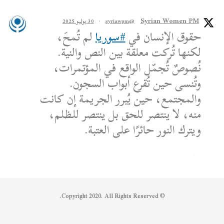
Syrian Women PM
@syriawpm
·
30 يوليو 2025
حقوق الإنسان في
#سوريا
لم تُمحَ،
لكنها تُركت معلقة بين النص والنية.
نُصوصٌ تُجمّل الواقع في المؤتمرات،
وتُنسى حين تُقرع أبواب السجون.
والمجتمع، حين يُبرر الجريمة إن كانت
منه، لا ينتصر للحق بل ينتصر للظلم،
ويترك النور حائرًا على العتبة.
الكاتب: محمد الشماع
Reply on Twitter 1950608259158573445
Retweet on Twitter 1950608259158573445
Like on Twitter 1950608259158573445
2
1
1950608259158573445
Twitter
© Copyright 2020. All Rights Reserved.
Syrian Women PM
@syriawpm
·
25 يوليو 2025