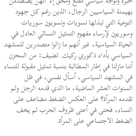
خبرة وتوجه سياسي مقنع ومحق إلا أنهن يصطدمن
بهيمنة السياسيين الرجال، الذين رغم كل جهود
التوعية التي تبذلها نسويات ونسويون سوريات
وسوريون لإرساء مفهوم التمثيل النسائي العادل في
الحياة السياسية، غير أنهم ما زالوا متصدرين للمشهد
السياسي بأداء ذكوري ركيك. تضيف: من المحزن
أننا مازلنا في إطار المطالبة بنسبة تمثيل مقبولة للنساء
في المشهد السياسي، أسأل نفسي، في ظل
السنوات العشر الماضية، ما الذي قدمه الرجل ولم
تقدمه المرأة؟ على العكس الضغط مضاعف على
النساء، فحتى في أعتى ظروف الحرب لم يخف
الضغط الاجتماعي على المرأة.