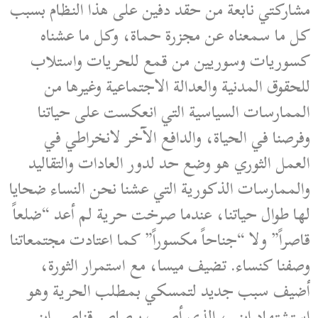
مشاركتي نابعة من حقد دفين على هذا النظام بسبب
كل ما سمعناه عن مجزرة حماة، وكل ما عشناه
كسوريات وسوريين من قمع للحريات واستلاب
للحقوق المدنية والعدالة الاجتماعية وغيرها من
الممارسات السياسية التي انعكست على حياتنا
وفرصنا في الحياة، والدافع الآخر لانخراطي في
العمل الثوري هو وضع حد لدور العادات والتقاليد
والممارسات الذكورية التي عشنا نحن النساء ضحايا
لها طوال حياتنا، عندما صرخت حرية لم أعد “ضلعاً
قاصراً” ولا “جناحاً مكسوراً” كما اعتادت مجتمعاتنا
وصفنا كنساء. تضيف ميسا، مع استمرار الثورة،
أضيف سبب جديد لتمسكي بمطلب الحرية وهو
استشتهاد ابني، الذي أصيب برصاص قناص. ابني