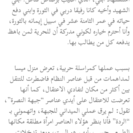
الشهيد وأخيه كانا رفيقا دربي في الثورة وابني دفع
حياته في عمر الثامنة عشر في سبيل إيمانه بالثورة،
وأنا أحترم خياره لكوني مدركة أن للحرية ثمن باهظ
يدفعه كل من يطالب بها.
بسبب عملها كمراسلة حربية، تعرض منزل ميسا
لمداهمات من قبل عناصر النظام فاضطرت للتنقل
بين أكثر من مكان لتفادي الاعتقال، كما أنها
تعرضت للاعتقال على أيدي عناصر “جبهة النصرة”،
تقول: لم يرق عملي الميداني للجبهة، واتهموني بـ
“الردة” فأنا بنظر هؤلاء العناصر امرأة مطلقة مكانها
الطبيعي حسب رأيهم هو البيت، وبعد تدخلات