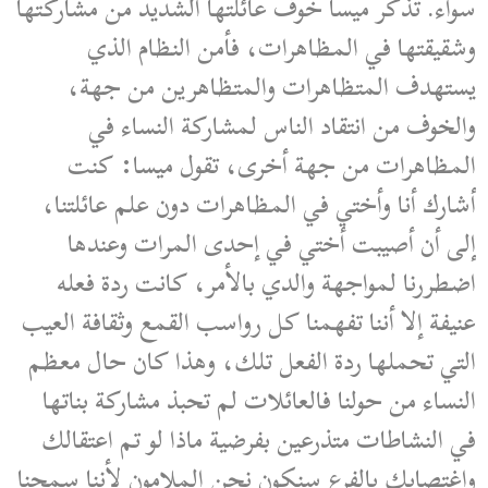
سواء. تذكر ميسا خوف عائلتها الشديد من مشاركتها
وشقيقتها في المظاهرات، فأمن النظام الذي
يستهدف المتظاهرات والمتظاهرين من جهة،
والخوف من انتقاد الناس لمشاركة النساء في
المظاهرات من جهة أخرى، تقول ميسا: كنت
أشارك أنا وأختي في المظاهرات دون علم عائلتنا،
إلى أن أصيبت أختي في إحدى المرات وعندها
اضطررنا لمواجهة والدي بالأمر، كانت ردة فعله
عنيفة إلا أننا تفهمنا كل رواسب القمع وثقافة العيب
التي تحملها ردة الفعل تلك، وهذا كان حال معظم
النساء من حولنا فالعائلات لم تحبذ مشاركة بناتها
في النشاطات متذرعين بفرضية ماذا لو تم اعتقالك
واغتصابك بالفرع سنكون نحن الملامون لأننا سمحنا