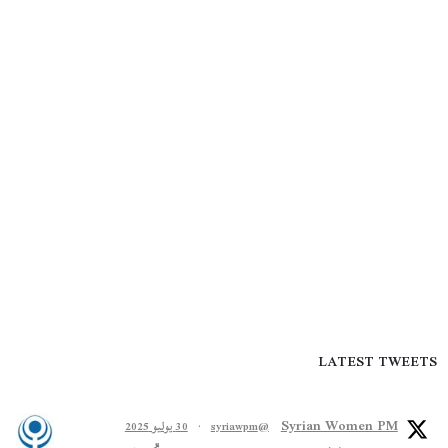
LATEST TWEETS
Syrian Women PM
@syriawpm
·
30 يوليو 2025