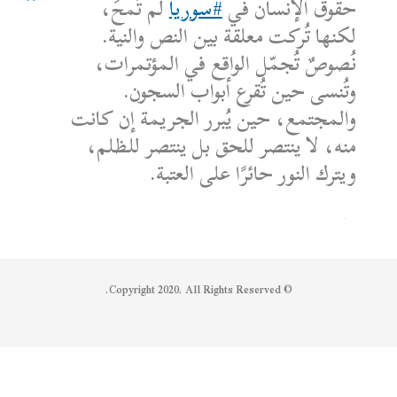
حقوق الإنسان في
#سوريا
لم تُمحَ،
لكنها تُركت معلقة بين النص والنية.
نُصوصٌ تُجمّل الواقع في المؤتمرات،
وتُنسى حين تُقرع أبواب السجون.
والمجتمع، حين يُبرر الجريمة إن كانت
منه، لا ينتصر للحق بل ينتصر للظلم،
ويترك النور حائرًا على العتبة.
الكاتب: محمد الشماع
Reply on Twitter 1950608259158573445
Retweet on Twitter 1950608259158573445
Like on Twitter 1950608259158573445
2
1
1950608259158573445
Twitter
© Copyright 2020. All Rights Reserved.
Syrian Women PM
@syriawpm
·
25 يوليو 2025
Statement by the Syrian Women’s
Political Movement on the Latest