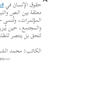
حقوق الإنسان في
#س
معلقة بين النص والنية
المؤتمرات، وتُنسى ح
والمجتمع، حين يُبرر
للحق بل ينتصر للظلم،
الكاتب: محمد الشم
445
8573445
Syrian Women PM
@syriawpm
 Women’s Political
Escalations in As-
Suwayda