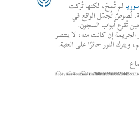
وريا
لم تُمحَ، لكنها تُركت
. نُصوصٌ تُجمّل الواقع في
ين تُقرع أبواب السجون.
 الجريمة إن كانت منه، لا ينتصر
 ويترك النور حائرًا على العتبة.
اع
Reply on Twitter 1950608259158573445
Retweet on Twitter 1950608259158573
Like on Twitter 195060825915
2
1
1950608259158573445
Twitter
·
25 يوليو 2025
Statement by the Syrian
Movement on the Latest 