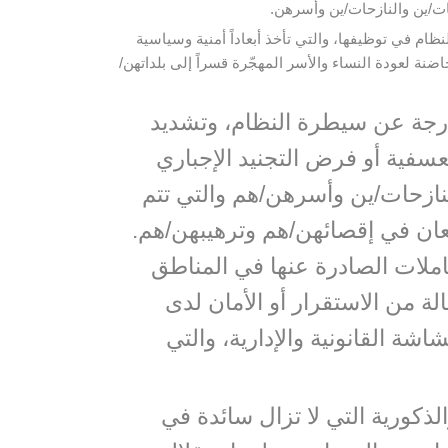
ت/ين والنازحات/ين وأسرهن.
م في توظيفها، والتي تأخذ أبعاداً أمنية وسي
اسية
اضنة لعودة النساء والأسر المهجّرة قسراً إلى بلداتهن/
ارجة عن سيطرة النظام، وتشديد
تعسفية أو فرض التجنيد الإجباري
النازحات/ين وأسرهن/هم والتي تتم
اليد والإمعان في إقصائهن/هم وترهيبهن/هم.
املات الصادرة عنها في المناطق
 من الاستقرار أو الأمان لدى
اشة القانونية والإدارية، والتي
ذكورية التي لا تزال سائدة في