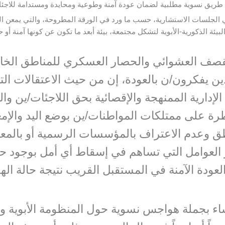
طريق نسوية مطلبية لضمان عودة آمنة وطوعية ومحايدة ومستدامة للاجئا
ي الجلسات الاستشارية، حسب ما ورد في الورقة المطروحة، والتي يمعن النظا
يئة الذكورية-الأبوية لتشكل مجتمعة، بيئة أبعد ما تكون عن كونها آمنة أو ح
 القصف العشوائي والحصار العسكري للمناطق الخ
لذين يفكرون/ن بالعودة، إن من حيث الاعتقالات ال
الإدارية الممنهجة والإقصائية بحق اللاجئات/ين و
ني (قانون رقم ١٠)، للسيطرة على ممتلكات المواطنات/ين بوضع 
اطق وعدم الاعتراف بالمؤسسات الرسمية أو بالمع
العوامل التي تساهم في إسقاط أي أمل بوجود حالة
العودة الآمنة في المستقبل القريب نتيجة حالة الهش
اء بجملة هواجس نسوية حول المنظومة الأبوية وال