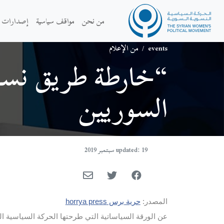
من نحن
مواقف سياسية
إصدارات
events
/
من الإعلام
“خارطة طريق نسوي
السوريين
updated: 19 سبتمبر 2019
المصدر:
حرية برس horrya press
عن الورقة السياساتية التي طرحتها الحركة السياسية الن