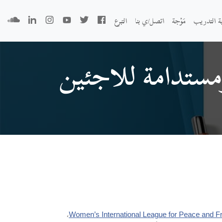
بة التدريب
مَوْجة
اتصل/ي بنا
التبرع
مستدامة للاجئين
،
Women’s International League for Peace and 