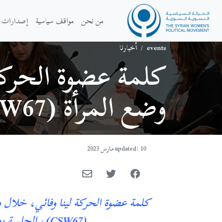
من نحن
مواقف سياسية
إصدارات
events
/
أخبارنا
كلمة عضوة الحركة
وضع المرأة (CSW67)
updated: 10 مارس 2023
(CSW67)، الجلسة بعنوان: “المرأة، الدين، والحرية”، حوار مع نساء سوريات وإيرانيات وتونسيات