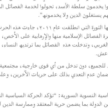
ﺎﻧﻮا ﯾﺨﺪﻣﻮن ﺳﻠﻄﺔ اﻷﺳﺪ، ﺗﺤﻮﻟﻮا ﻟﺨﺪﻣﺔ اﻟﻔﺼﺎﺋﻞ 
إﻧﮭﻢ ﯾﺴﺘﻐﻠﻮن اﻟﺪﯾﻦ وﻻ ﯾﺨﺪﻣﻮﻧﮫ”.
ﺟﺎءت اﻟﺤﺮب اﻟﺴﻮرﯾﺔ واﻟﺘﻲ ﺗﺤﻮﻟﺖ ﻟﮭﺎ اﻟﺜﻮرة
اﻟﻔﺼﺎﺋﻞ اﻹﺳﻼﻣﯿﺔ ﻣﻨﮭﺎ والإرھﺎﺑﯿﺔ ﻋﻠﻰ الأﺧﺺ، 
ﺮﺑﻲ، وﺗﺪﺧﻠﺖ ھﺬه اﻟﻔﺼﺎﺋﻞ ﺑﻤﺎ ﺗﺮﺗﺪﯾﮫ اﻟﻨﺴﺎء، وﺑ
داﻋﺶ.
 ﻟﻠﺠﻤﯿﻊ، دون ﺗﺪﺧﻞ ﻣﻦ أي ﻗﻮى ﺧﺎرﺟﯿﺔ، ﻣﺠﺘﻤﻌﯿﺔ 
 ﺿﻤﺎن ﻋﺪم اﻟﺘﻌﺪي ﺑﺬﻟﻚ ﻋﻠﻰ ﺣﺮﯾﺎت الآﺧﺮﯾﻦ، وﻋﻠﻰ
ﺎﺳﯿﺔ اﻟﻨﺴﻮﯾﺔ اﻟﺴﻮرﯾﺔ: “ﺗﺆﻛﺪ اﻟﺤﺮﻛﺔ اﻟﺴﯿﺎﺳﯿﺔ 
ﻟﺪوﻟﺔ ﺑﻤﺎ ﯾﻀﻤﻦ ﺣﺮﯾﺔ اﻟﻤﻌﺘﻘﺪ وﻣﻤﺎرﺳﺔ اﻟﺪﯾﻦ ﻟﻠ