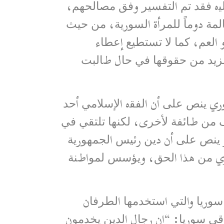
ﻠﯿه ﻓﻘﺪ ﺗﻢ اﻟﺘﻔﺴﯿﺮ وﻓﻖ ﻣﺼﺎﻟﺤﮭﻢ،
ﺎﻟﻤﺔ دوﻣﺎً ﻟﻠﻤﺮأة اﻟﺴﻮرﯾﺔ، ﻣﻦ ﺣﯿﺚ
 اﻟﻌﻢ، ﻛﻤﺎ ﻻ ﺗﺴﺘﻄﯿﻊ إﻋﻄﺎء
ﻤﺰﯾﺪ ﻣﻦ ﺣﻘﻮﻗﮭﺎ ﻓﻲ ﺣﺎل طﺎﻟﺒﺖ
ﺴﻮري ﯾﻨﺺ ﻋﻠﻰ أن اﻟﻔﻘه اﻹﺳﻼﻣﻲ أﺣﺪ
ﻒ ﻣﻦ طﺎﺋﻔﺔ ﻷﺧﺮى، ﻟﻜﻨﮭﺎ ﺗﻠﺘﻘﻲ ﻓﻲ
ﻮر ﯾﻨﺺ ﻋﻠﻰ أن دﯾﻦ رﺋﯿﺲ اﻟﺠﻤﮭﻮرﯾﺔ
ري ﻣﻦ ھﺬا اﻟﺤﻖ، وﯾﺆﺳﺲ ﻟﻤﻮاطﻨﺔ
ﺳﻮرﯾﺎ واﻟﺘﻲ اﺳﺘﺨﺪﻣﮭﺎ اﻟﻄﺮﻓﺎن
ﻗﻲ ﺳﻮرﯾﺎ: “إن رﺟﺎل اﻟﺪﯾﻦ ﯾﺨﺪﻣﻮن