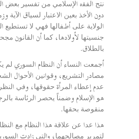
ﻧﺘﺞ اﻟﻔﻘه اﻹﺳﻼﻣﻲ ﻣﻦ ﺗﻔﺴﯿﺮ ﺑﻌﺾ اﻟﻔﻘ
دون اﻷﺧﺬ ﺑﻌﯿﻦ اﻻﻋﺘﺒﺎر ﻟﺴﯿﺎق اﻵﯾﺔ وزﻣ
اﻟﻮﻻﯾﺔ ﻋﻠﻰ أطﻔﺎﻟﮭﺎ ﻓﮭﻲ ﻻ ﺗﺴﺘﻄﯿﻊ اﻟ
ﺟﻨﺴﯿﺘﮭﺎ لأوﻻدھﺎ، ﻛﻤﺎ أن اﻟﻘﺎﻧﻮن ﻣ
ﺑﺎﻟﻄﻼق.
أﺟﻤﻌﺖ اﻟﻨﺴﺎء أن اﻟﻨﻈﺎم اﻟﺴﻮري ﻟﻢ ﯾ
ﻣﺼﺎدر اﻟﺘﺸﺮﯾﻊ، وﻗﻮاﻧﯿﻦ اﻷﺣﻮال اﻟﺸ
ﻋﺪم إﻋﻄﺎء اﻟﻤﺮأة ﺣﻘﻮﻗﮭﺎ، وﻓﻲ اﻟﻨﻈﺮ 
ھﻮ اﻹﺳﻼم وﺿﻤﻨﺎً ﯾﺤﺼﺮ اﻟﺮﺋﺎﺳﺔ ﺑﺎﻟﺮ
ﻣﻨﻘﻮﺻﺔ ﺑﺤﻘﮭﺎ.
ھﺬا ﻋﺪا ﻋﻦ ﻋﻼﻗﺔ ھﺬا اﻟﻨﻈﺎم ﻣﻊ اﻟﻨﻈ
ﻟﺘﻤﺮﯾﺮ ﻣﺼﺎﻟﺤﮭﻤﺎ، واﻟﺘﻲ زادت اﻟﺴﻮرﯾ