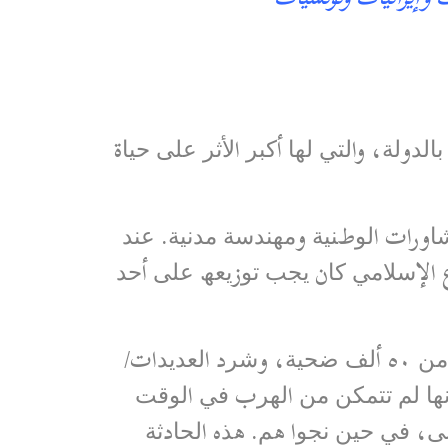
ﻟﺪوﻟﺔ، واﻟﺘﻲ ﻟﮭﺎ أﻛﺒﺮ اﻷﺛﺮ ﻋﻠﻰ ﺣﯿﺎة
ورات اﻟﻮطﻨﯿﺔ وﻣﮭﻨﺪﺳﺔ ﻣﺪﻧﯿﺔ. ﻋﻨﺪ
ع الإﺳﻼﻣﻲ ﻛﺎن ﯾﺠﺐ ﺗﻮزﯾﻌﮫ ﻋﻠﻰ أﺣﺪ
ﯾﺄﺗﻲ اﺟﺘﻤﺎﻋﻨﺎ اﻟﯿﻮم ﺑﻌﺪ اﻟﺰﻟﺰال اﻟﻤﺪﻣﺮ اﻟﺬي ﺿﺮب ﺳﻮرﯾﺎ وﺗﺮﻛﯿﺎ ﯾﻮم ٦ ﺷﺒﺎط وﺧﻠﻒ أﻛﺜﺮ ﻣﻦ ٥٠ أﻟﻒ ﺿﺤﯿﺔ، وﺷﺮد اﻟﻌﺪﯾﺪات/
أﻧﮭﺎ ﻟﻢ ﺗﺘﻤﻜﻦ ﻣﻦ اﻟﮭﺮب ﻓﻲ اﻟﻮﻗﺖ
ﻨﻰ، ﻓﻲ ﺣﯿﻦ ﻧﺠﻮا ھﻢ. ھﺬه اﻟﺤﺎدﺛﺔ