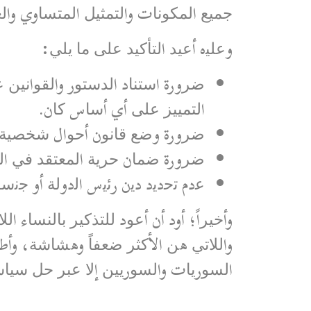
ﺟﻤﯿﻊ اﻟﻤﻜﻮﻧﺎت واﻟﺘﻤﺜﯿﻞ اﻟﻤﺘﺴﺎوي واﻟ
وﻋﻠﯿه أﻋﯿﺪ اﻟﺘﺄﻛﯿﺪ ﻋﻠﻰ ﻣﺎ ﯾﻠﻲ:
ﺿﺮورة اﺳﺘﻨﺎد اﻟﺪﺳﺘﻮر واﻟﻘﻮاﻧﯿﻦ
اﻟﺘﻤﯿﯿﺰ ﻋﻠﻰ أي أﺳﺎس ﻛﺎن.
ﺿﺮورة وﺿﻊ ﻗﺎﻧﻮن أﺣﻮال ﺷﺨﺼﯿﺔ ﻣ
ﺿﺮورة ﺿﻤﺎن ﺣﺮﯾﺔ اﻟﻤﻌﺘﻘﺪ ﻓﻲ اﻟ
ﻋدم ﺗﺣدﯾد دﯾن رﺋﯾس اﻟدوﻟﺔ أو ﺟﻧ
وأﺧﯿﺮاً؛ أود أن أﻋﻮد ﻟﻠﺘﺬﻛﯿﺮ ﺑﺎﻟﻨﺴﺎء 
واﻟﻼﺗﻲ ھﻦ الأﻛﺜﺮ ﺿﻌﻔﺎً وھﺸﺎﺷﺔ، وأطﻠ
اﻟﺴﻮرﯾﺎت واﻟﺴﻮرﯾﯿﻦ إﻻ ﻋﺒﺮ ﺣﻞ ﺳﯿ