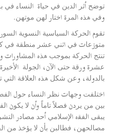
ﺗﻮﺿﺢ أﺛﺮ اﻟﺪﯾﻦ ﻓﻲ ﺣﯿﺎة اﻟﻨﺴﺎء ﻓﻲ ﺑ
وﻓﻲ ھﺬه اﻟﻤﺮة اﺧﺘﺎر ﻟﮭﻦ ﻣﻮﺗﮭﻦ.
ﻣﺘﻮزﻋﺎت ﻓﻲ اﺛﻨﻲ ﻋﺸﺮ ﻣﻨﻄﻘﺔ ﻓﻲ ﻛﻞ ا
ﺗﻨﺘﺞ اﻟﺤﺮﻛﺔ ﺑﻤﻮﺟﺐ ھﺬه اﻟﻤﺸﺎورات و
ﻋﺸﺮة ورﻗﺔ ﺣﺘﻰ اﻵن، اﻟﺠﻮﻟﺔ اﻷﺧﯿﺮة ﻣ
ﺑﺎﻟﺪوﻟﺔ، وﻋﻦ ﺷﻜﻞ ھﺬه اﻟﻌﻼﻗﺔ اﻟﺘﻲ 
اﺧﺘﻠﻔﺖ وﺟﮭﺎت ﻧﻈﺮ اﻟﻨﺴﺎء ﺣﻮل اﻟﻔﺼﻞ 
ﺑﯿﻦ ﻣﻦ ﯾﺮدن ﻓﺼﻼً ﺗﺎﻣﺎً وأن ﻻ ﯾﻜﻮن 
ﯾﺒﻘﻰ اﻟﻔﻘه اﻹﺳﻼﻣﻲ أﺣﺪ ﻣﺼﺎدر اﻟﺘﺸﺮ
ﻣﺼﺎﻟﺤﮭﻦ، ﻓﻄﺎﻟﺒﻦ ﺑﺄن ﻻ ﯾﺆﺧﺬ ﻣﻦ اﻟﻔ