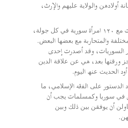
ﺔ أوﻻدھﻦ واﻟﻮﻻﯾﺔ ﻋﻠﯿﮭﻢ والإرث،
ﺗﻘﻮم اﻟﺤﺮﻛﺔ اﻟﺴﯿﺎﺳﯿﺔ اﻟﻨﺴﻮﯾﺔ اﻟﺴﻮرﯾﺔ ﺑﺒﺮﻧﺎﻣﺞ ﻟﻠﻤﺸﺎورات اﻟﻮطﻨﯿﺔ، ﺗﺠﺮي ﺑﮭﺎ ﻣﺸﺎورات ﻣﻊ ١٢٠ اﻣﺮأة ﺳﻮرﯾﺔ ﻓﻲ ﻛﻞ ﺟﻮﻟﺔ،
ﻠﻔﺔ واﻟﻤﺘﺤﺎرﺑﺔ ﻣﻊ ﺑﻌﻀﮭﺎ اﻟﺒﻌﺾ.
ﻈﺮ اﻟﺴﻮرﯾﺎت، وﻗﺪ أﺻﺪرت إﺣﺪى
ﺠﺰ ورﻗﺘﮭﺎ ﺑﻌﺪ، ھﻲ ﻋﻦ ﻋﻼﻗﺔ اﻟﺪﯾﻦ
د اﻟﺤﺪﯾﺚ ﻋﻨﮫ اﻟﯿﻮم.
د اﻟﺪﺳﺘﻮر ﻋﻠﻰ اﻟﻔقه اﻹﺳﻼﻣﻲ، ﻣﺎ
 أن ﻓﻲ ﺳﻮرﯾﺎ وﻛﻤﺴﻠﻤﺎت ﯾﺠﺐ أن
وﻟﻦ أن ﯾﻮﻓﻘﻦ ﺑﯿﻦ ذﻟﻚ وﺑﯿﻦ
ﮭﻦ.