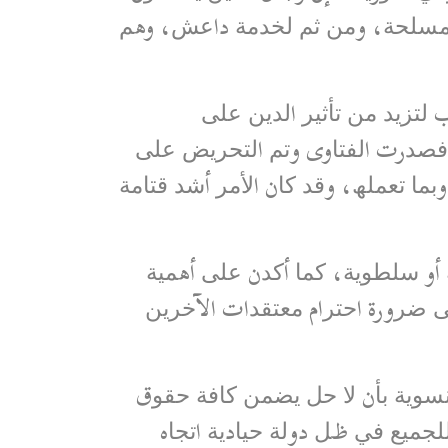
اﻟﻤﺴﻠﺤﺔ، وﻣﻦ ﺛﻢ ﻟﺨﺪﻣﺔ داﻋﺶ، وھﻢ
 اﻟﺘﻲ اﻧﻄﻠﻘﺖ ﻋﺎم ٢٠١١، ﺟﺎءت ھﺬه اﻟﺤﺮب ﻟﺘﺰﯾﺪ ﻣﻦ ﺗﺄﺛﯿﺮ اﻟﺪﯾﻦ ﻋﻠﻰ
ﻓﺼﺪرت اﻟﻔﺘﺎوى وﺗﻢ اﻟﺘﺤﺮﯾﺾ ﻋﻠﻰ
ﻤﺎ ﺗﻌﻤﻠﮫ، وﻗﺪ ﻛﺎن اﻷﻣﺮ أﺷﺪ ﻗﺘﺎﻣﺔ
أو ﺳﻠﻄﻮﯾﺔ، ﻛﻤﺎ أﻛﺪن ﻋﻠﻰ أھﻤﯿﺔ
 ﺿﺮورة اﺣﺘﺮام ﻣﻌﺘﻘﺪات الآﺧﺮﯾﻦ
اﻟﻨﺴﻮﯾﺔ ﺑﺄن ﻻ ﺣﻞ ﯾﻀﻤﻦ ﻛﺎﻓﺔ ﺣﻘﻮق
ﺠﻤﯿﻊ ﻓﻲ ظﻞ دوﻟﺔ ﺣﯿﺎدﯾﺔ اﺗﺠﺎه