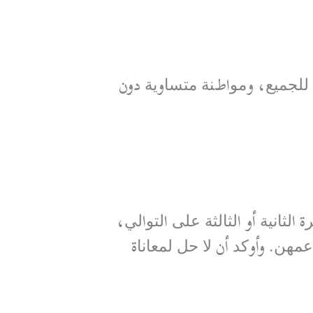
ﻟﻠﺠﻤﯿﻊ، وﻣﻮاطﻨﺔ ﻣﺘﺴﺎوﯾﺔ دون
ﻟﺜﺎﻧﯿﺔ أو اﻟﺜﺎﻟﺜﺔ ﻋﻠﻰ اﻟﺘﻮاﻟﻲ،
ﻋﻤﮭﻦ. وأوﻛﺪ أن ﻻ ﺣﻞ ﻟﻤﻌﺎﻧﺎة