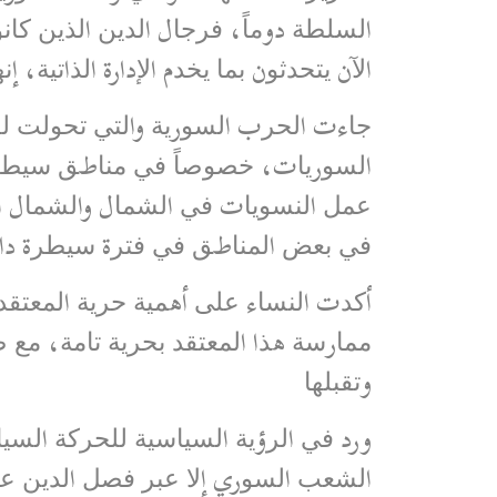
اﻟﺴﻠﻄﺔ دوﻣﺎً، ﻓﺮﺟﺎل اﻟﺪﯾﻦ اﻟﺬﯾﻦ ﻛ
اﻵن ﯾﺘﺤﺪﺛﻮن ﺑﻤﺎ ﯾﺨﺪم اﻹدارة اﻟﺬاﺗﯿﺔ، 
اﻟﺴﻮرﯾﺎت، ﺧﺼﻮﺻﺎً ﻓﻲ ﻣﻨﺎطﻖ ﺳﯿﻄﺮة 
ﻋﻤﻞ اﻟﻨﺴﻮﯾﺎت ﻓﻲ اﻟﺸﻤﺎل واﻟﺸﻤﺎل اﻟﻐ
ﻓﻲ ﺑﻌﺾ اﻟﻤﻨﺎطﻖ ﻓﻲ ﻓﺘﺮة ﺳﯿﻄﺮة 
أﻛﺪت اﻟﻨﺴﺎء ﻋﻠﻰ أھﻤﯿﺔ ﺣﺮﯾﺔ اﻟﻤﻌﺘﻘﺪ
ﻣﻤﺎرﺳﺔ ھﺬا اﻟﻤﻌﺘﻘﺪ ﺑﺤﺮﯾﺔ ﺗﺎﻣﺔ، ﻣﻊ
وﺗﻘﺒﻠﮭﺎ
ورد ﻓﻲ اﻟﺮؤﯾﺔ اﻟﺴﯿﺎﺳﯿﺔ ﻟﻠﺤﺮﻛﺔ اﻟﺴﯿ
اﻟﺸﻌﺐ اﻟﺴﻮري إﻻ ﻋﺒﺮ ﻓﺼﻞ اﻟﺪﯾﻦ ﻋﻦ ا