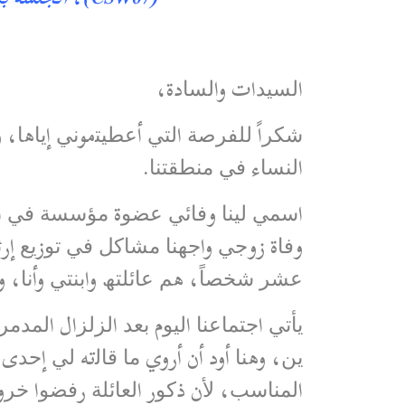
اﻟﺴﯿﺪات واﻟﺴﺎدة،
ﺷﻜﺮاً ﻟﻠﻔﺮﺻﺔ اﻟﺘﻲ أﻋﻄﯿﺘموﻧﻲ إﯾﺎھﺎ، و
اﻟﻨﺴﺎء ﻓﻲ ﻣﻨﻄﻘﺘﻨﺎ.
اﺳﻤﻲ ﻟﯿﻨﺎ وﻓﺎﺋﻲ ﻋﻀﻮة ﻣﺆﺳﺴﺔ ﻓﻲ اﻟﺤ
وﻓﺎة زوﺟﻲ واﺟﮭﻨﺎ ﻣﺸﺎﻛﻞ ﻓﻲ ﺗﻮزﯾﻊ إ
ﻋﺸﺮ ﺷﺨﺼﺎً، ھﻢ ﻋﺎﺋﻠﺘﮫ واﺑﻨﺘﻲ وأﻧﺎ، 
ﯾﻦ، وھﻨﺎ أود أن أروي ﻣﺎ ﻗﺎﻟته ﻟﻲ إ
اﻟﻤﻨﺎﺳﺐ، ﻷن ذﻛﻮر اﻟﻌﺎﺋﻠﺔ رﻓﻀﻮا ﺧﺮوﺟ