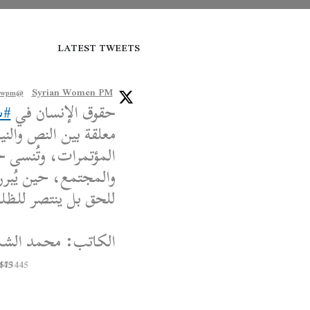
LATEST TWEETS
Syrian Women PM
@syriawpm
حقوق الإنسان في
#س
معلقة بين النص والنية
المؤتمرات، وتُنسى ح
والمجتمع، حين يُبرر
للحق بل ينتصر للظلم،
الكاتب: محمد الشم
445
8573445
Syrian Women PM
@syriawpm