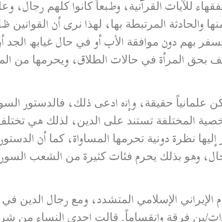
ﮭﺎء ﻟﻶﯾﺎت اﻟﻘﺮآﻧﯿﺔ، وطﺒﻌﺎً ﻛﺎﻧﻮا ﻛﻠﮭﻢ رﺟﺎل، وﻋ
ﻨﮭﺎ واﻟﺤﺎدﺛﺔ اﻟﻤﺮﺗﺒﻄﺔ ﺑﮭﺎ، ﻟﮭﺬا ﻧﺮى أن اﻟﻘﻮاﻧﯿﻦ ظ
ﺴﻔﺮ ﺑﮭﻢ دون ﻣﻮاﻓﻘﺔ اﻷب أو ﻓﻲ ﺣﺎل ﻏﯿﺎﺑﮫ اﻟﺠﺪ أو
ﺠﺤﻒ ﺑﺤﻖ اﻟﻤﺮأة ﻓﻲ ﺣﺎﻻت اﻟﻄﻼق، وﯾﺤﺮﻣﮭﺎ ﻣﻦ اﻟ
ﻜﻦ ﻋﻠﻤﺎﻧﯿﺎً ﺣﻘﯿﻘﺔ، وإﻧه ادﻋﻰ ذﻟﻚ، ﻓﺎﻟﺪﺳﺘﻮر اﻟ
ﺨﺼﯿﺔ اﻟﻤﺨﺘﻠﻔﺔ ﺗﺴﺘﻨﺪ ﻋﻠﻰ اﻟﺪﯾﻦ، ﻟﺬﻟﻚ ھﻲ ﺗﺨﺘﻠ
إﻟﯿﮭﺎ ﻧﻈﺮة دوﻧﯿﺔ ﺗﺤﺮﻣﮭﺎ اﻟﻤﺴﺎواة، ﻛﻤﺎ أن اﻟﺪﺳﺘ
ﺟﺎل، وھﻮ ﺑﺬﻟﻚ ﯾﺤﺮم ﻓﺌﺎت ﻛﺜﯿﺮة ﻣﻦ اﻟﺸﻌﺐ اﻟﺴﻮ
ﺎم اﻹﯾﺮاﻧﻲ اﻹﺳﻼﻣﻲ اﻟﻤﺘﺸﺪد، وﻣﻊ رﺟﺎل اﻟﺪﯾﻦ ﻓﻲ 
ات/ﯿﻦ ﻓﺮﻗﺔ واﻧﻘﺴﺎﻣﺎً. ﻗﺎﻟﺖ إﺣﺪى اﻟﻨﺴﺎء ﻣﻦ ﺷﺮ