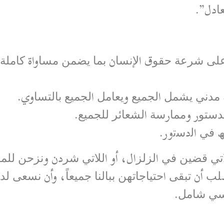
ﻌﺎدل”.
 ﻋﻠﻰ ﺷﺮﻋﺔ ﺣﻘﻮق اﻹﻧﺴﺎن ﺑﻤﺎ ﯾﻀﻤﻦ ﻣﺴﺎواة ﻛﺎﻣﻠﺔ 
ﺪﻧﻲ ﯾﺸﻤﻞ اﻟﺠﻤﯿﻊ وﯾﻌﺎﻣﻞ اﻟﺠﻤﯿﻊ ﺑﺎﻟﺘﺴﺎوي.
ﺪﺳﺘﻮر وﻣﻤﺎرﺳﺔ اﻟﺸﻌﺎﺋﺮ ﻟﻠﺠﻤﯿﻊ.
ﺳﮫ ﻓﻲ اﻟدﺳﺗور.
اﻟﻼﺗﻲ ﻗﻀﯿﻦ ﻓﻲ اﻟﺰﻟﺰال، أو اﻟﻼﺗﻲ ﺷﺮدن وﻧﺰﺣﻦ ﻟﻠﻤﺮة ا
ﺐ أن ﺗﺒﻘﻰ اﺣﺘﯿﺎﺟﺎﺗﮭﻦ ﺑﺒﺎﻟﻨﺎ ﺟﻤﯿﻌﺎً، وأن ﻧﺴﻌﻰ ﻟﺪ
ﺎﺳﻲ ﺷﺎﻣﻞ.