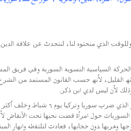
ﻟﻠﻮﻗﺖ اﻟﺬي ﻣﻨﺤﺘﻮه ﻟﻨﺎ، ﻟﻨﺘﺤﺪث ﻋﻦ ﻋﻼﻗﺔ اﻟﺪﯾﻦ ﺑﺎ
ﺮﻛﺔ اﻟﺴﯿﺎﺳﯿﺔ اﻟﻨﺴﻮﯾﺔ اﻟﺴﻮرﯾﺔ وﻓﻲ ﻓﺮﯾﻖ اﻟﻤﺸﺎ
رﺛﮫ اﻟﻘﻠﯿﻞ، لأﻧﮫ ﺣﺴﺐ اﻟﻘﺎﻧﻮن اﻟﻤﺴﺘﻤﺪ ﻣﻦ اﻟﺸﺮ
وذﻟﻚ لأن ﻟﯿﺲ ﻟﺪي اﺑﻦ ذﻛﺮ.
ﺣﺪى اﻟﺴﻮرﯾﺎت ﺣﻮل اﻣﺮأة ﻗﻀﺖ ﻧﺤﺒﮭﺎ ﺗﺤﺖ اﻷﻧﻘﺎض ل
ﮭﺎ وھﺮﺑﮭﺎ ﺪون ﺣﺠﺎﺑﮭﺎ، ﻓﻌﺎدت ﻟﺘﻠﺘﻘطه واﻧﮭﺎر اﻟﻤﺒ