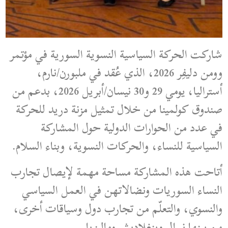
شاركت الحركة السياسية النسوية السورية في مؤتمر
وومن دليفِر 2026، الذي عُقد في ملبورن/نارم،
أستراليا، يومي 29 و30 نيسان/أبريل 2026، بدعم من
صندوق كولمينا من خلال تمثيل مزنة دريد للحركة
في عدد من الحوارات الدولية حول المشاركة
السياسية للنساء، والحركات النسوية، وبناء السلام.
أتاحت هذه المشاركة مساحة مهمة لإيصال تجارب
النساء السوريات ونضالاتهن في العمل السياسي
والنسوي، والتعلّم من تجارب دول وسياقات أخرى،
من بينها نيبال وبنغلاديش وماليزيا.