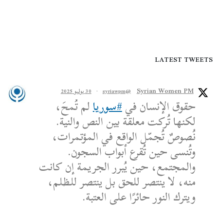
LATEST TWEETS
Syrian Women PM
@syriawpm
·
30 يوليو 2025
حقوق الإنسان في
#سوريا
لم تُمحَ،
لكنها تُركت معلقة بين النص والنية.
نُصوصٌ تُجمّل الواقع في المؤتمرات،
وتُنسى حين تُقرع أبواب السجون.
والمجتمع، حين يُبرر الجريمة إن كانت
منه، لا ينتصر للحق بل ينتصر للظلم،
ويترك النور حائرًا على العتبة.