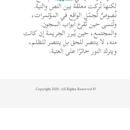
لكنها تُركت معلقة بين النص والنية.
نُصوصٌ تُجمّل الواقع في المؤتمرات،
وتُنسى حين تُقرع أبواب السجون.
والمجتمع، حين يُبرر الجريمة إن كانت
منه، لا ينتصر للحق بل ينتصر للظلم،
ويترك النور حائرًا على العتبة.
الكاتب: محمد الشماع
Reply on Twitter 1950608259158573445
Retweet on Twitter 1950608259158573445
Like on Twitter 1950608259158573445
2
1
1950608259158573445
Twitter
© Copyright 2020. All Rights Reserved.
Syrian Women PM
@syriawpm
·
25 يوليو 2025
Statement by the Syrian Women’s
Political Movement on the Latest
Escalations in As-Suwayda