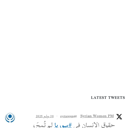
LATEST TWEETS
Syrian Women PM
@syriawpm
·
30 يوليو 2025
حقوق الإنسان في
#سوريا
لم تُمحَ،