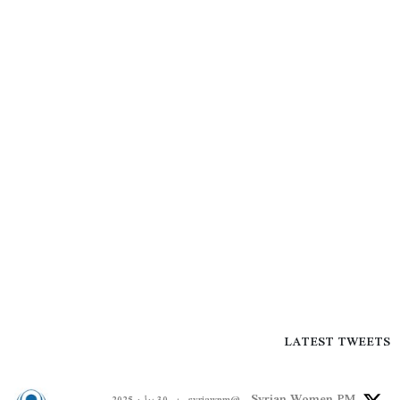
LATEST TWEETS
Syrian Women PM
@syriawpm
·
30 يوليو 2025