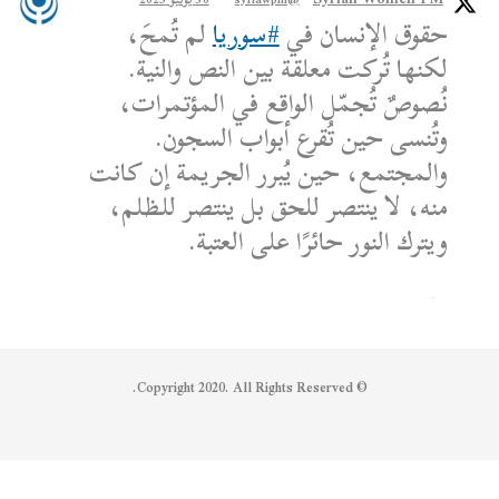
حقوق الإنسان في
#سوريا
لم تُمحَ،
لكنها تُركت معلقة بين النص والنية.
نُصوصٌ تُجمّل الواقع في المؤتمرات،
وتُنسى حين تُقرع أبواب السجون.
والمجتمع، حين يُبرر الجريمة إن كانت
منه، لا ينتصر للحق بل ينتصر للظلم،
ويترك النور حائرًا على العتبة.
الكاتب: محمد الشماع
Reply on Twitter 1950608259158573445
Retweet on Twitter 1950608259158573445
Like on Twitter 1950608259158573445
2
1
1950608259158573445
Twitter
© Copyright 2020. All Rights Reserved.
Syrian Women PM
@syriawpm
·
25 يوليو 2025
Statement by the Syrian Women’s
Political Movement on the Latest