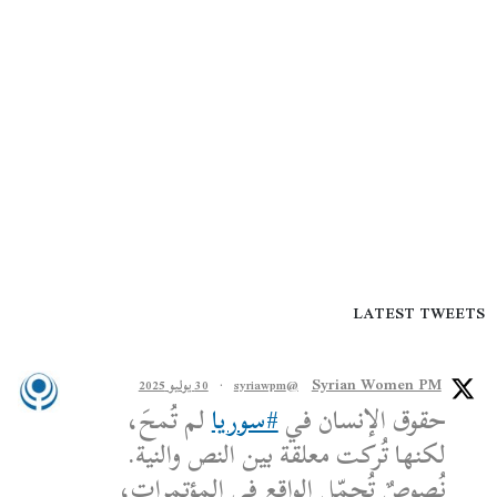
LATEST TWEETS
Syrian Women PM
@syriawpm
·
30 يوليو 2025
حقوق الإنسان في
#سوريا
لم تُمحَ،
لكنها تُركت معلقة بين النص والنية.
نُصوصٌ تُجمّل الواقع في المؤتمرات،