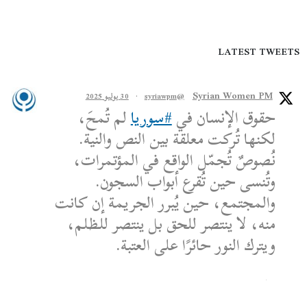
LATEST TWEETS
Syrian Women PM
@syriawpm
·
30 يوليو 2025
حقوق الإنسان في
#سوريا
لم تُمحَ،
لكنها تُركت معلقة بين النص والنية.
نُصوصٌ تُجمّل الواقع في المؤتمرات،
وتُنسى حين تُقرع أبواب السجون.
والمجتمع، حين يُبرر الجريمة إن كانت
منه، لا ينتصر للحق بل ينتصر للظلم،
ويترك النور حائرًا على العتبة.
الكاتب: محمد الشماع