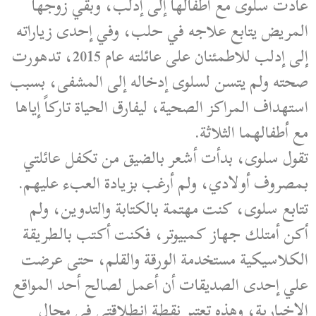
عادت سلوى مع أطفالها إلى إدلب، وبقي زوجها
المريض يتابع علاجه في حلب، وفي إحدى زياراته
إلى إدلب للاطمئنان على عائلته عام 2015، تدهورت
صحته ولم يتسن لسلوى إدخاله إلى المشفى، بسبب
استهداف المراكز الصحية، ليفارق الحياة تاركاً إياها
مع أطفالهما الثلاثة.
تقول سلوى، بدأت أشعر بالضيق من تكفل عائلتي
بمصروف أولادي، ولم أرغب بزيادة العبء عليهم.
تتابع سلوى، كنت مهتمة بالكتابة والتدوين، ولم
أكن أمتلك جهاز كمبيوتر، فكنت أكتب بالطريقة
الكلاسيكية مستخدمة الورقة والقلم، حتى عرضت
علي إحدى الصديقات أن أعمل لصالح أحد المواقع
الإخبارية، وهذه تعتبر نقطة انطلاقتي في مجال