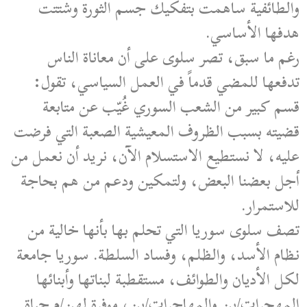
والطائفية ساهمت بتفكيك جسم الثورة وشتتت
هدفها الأساسي.
رغم ما سبق، تصر سلوى على أن معاناة الناس
تدفعها للمضي قدماً في العمل السياسي، تقول:
قسم كبير من الشعب السوري غُيّب عن متابعة
قضيته بسبب الظروف المعيشية الصعبة التي فرضت
عليه، لا نستطيع الاستسلام الآن، نريد أن نعمل من
أجل بعضنا البعض، ولتمكين ودعم من هم بحاجة
للاستمرار.
تصف سلوى سوريا التي تحلم بها بأنها خالية من
نظام الأسد، والظلم، وفساد السلطة. سوريا جامعة
لكل الأديان والطوائف، مستقطبة لبناتها وأبنائها
المهجرات/ين والمهاجرات/ين، موفرة لهن/م حياة