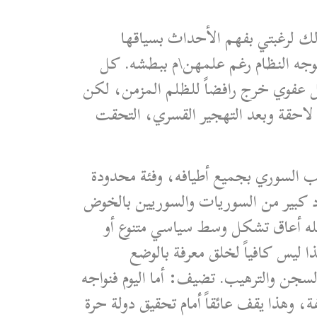
ذلك لرغبتي بفهم الأحداث بسياقها
بوجه النظام رغم علمهن\م ببطشه. كل
كل عفوي خرج رافضاً للظلم المزمن، لكن
ة لاحقة وبعد التهجير القسري، التحقت
 من المحرمات على عموم الشعب السوري بجميع أطيافه، وفئة محدودة
د كبير من السوريات والسوريين بالخوض
كله أعاق تشكل وسط سياسي متنوع أو
 ليس كافياً لخلق معرفة بالوضع
والسجن والترهيب. تضيف: أما اليوم فنواجه
 وهذا يقف عائقاً أمام تحقيق دولة حرة