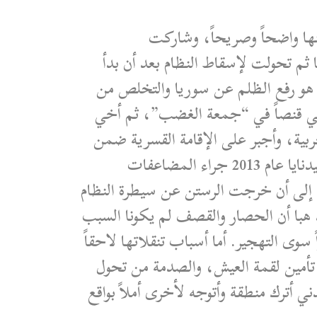
منها واضحاً وصريحاً، وشاركت
ثم تحولت لإسقاط النظام بعد أن بدأ
 هو رفع الظلم عن سوريا والتخلص من
ي قنصاً في “جمعة الغضب”، ثم أخي
ربية، وأجبر على الإقامة القسرية ضمن
الكلية الحربية في حمص، ولاحقاً تم سوقه إلى عدة أفرع أمنية، قبل أن يفارق الحياة في سجن صيدنايا عام 2013 جراء المضاعفات
د إلى أن خرجت الرستن عن سيطرة النظام
صر مجدداً وتنعدم سبل الحياة ونهجر قسرياً إلى الشمال السوري عام 2018. تؤكد هبا أن الحصار والقصف لم يكونا السبب
 سوى التهجير. أما أسباب تنقلاتها لاحقاً
تأمين لقمة العيش، والصدمة من تحول
ني أترك منطقة وأتوجه لأخرى أملاً بواقع