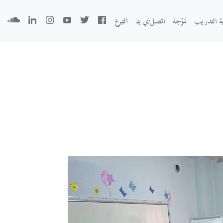
بة التدريب
مَوْجة
اتصل/ي بنا
التبرع