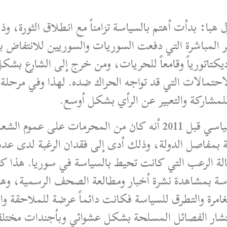
هبا: بدأت أهتم بالسياسة تزامناً مع انطلاق الثورة، و
 المباشرة التي دفعت السوريات والسوريين للانتفاض 
ديكتاتورياً وقامعاً للحريات، ومن خرج إلى الشارع بش
الاحتمالات التي قد تواجه الحراك ضده. لهذا وفي مرحل
شاركة والتعبير عن الرأي بشكل أوسع.
تعتبر هبا العمل أن أبرز معيقات العمل السياسي قبل 2011 أنه كان
 بمفاصل الدولة، وذلك أدى إلى فقدان الرغبة لدى عد
لة الرعب التي كانت تحيط بالسياسة في سوريا. هذا 
سة بمشاهدة نشرة أخبار ومطالعة الصحف الرسمية، وهذا
المغامرة والتطرق للسياسة فكانت دائماً عرضة للملاحقة 
نتشار الفصائل المسلحة بشكل عشوائي وبأجندات مختلفة،