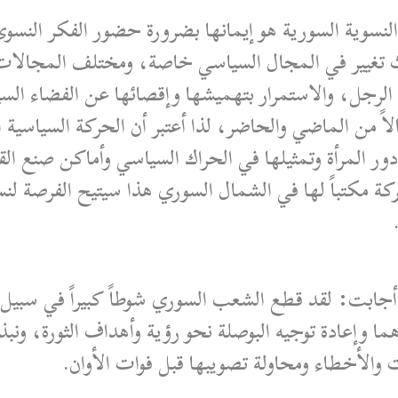
النسوية السورية هو إيمانها بضرورة حضور الفكر النس
 تغيير في المجال السياسي خاصة، ومختلف المجالات عا
ع الرجل، والاستمرار بتهميشها وإقصائها عن الفضاء ا
اً من الماضي والحاضر، لذا أعتبر أن الحركة السياسية
ور المرأة وتمثيلها في الحراك السياسي وأماكن صنع الق
ة مكتباً لها في الشمال السوري هذا سيتيح الفرصة لنس
؟ أجابت: لقد قطع الشعب السوري شوطاً كبيراً في سبيل 
ما وإعادة توجيه البوصلة نحو رؤية وأهداف الثورة، ونب
 والأخطاء ومحاولة تصويبها قبل فوات الأوان.