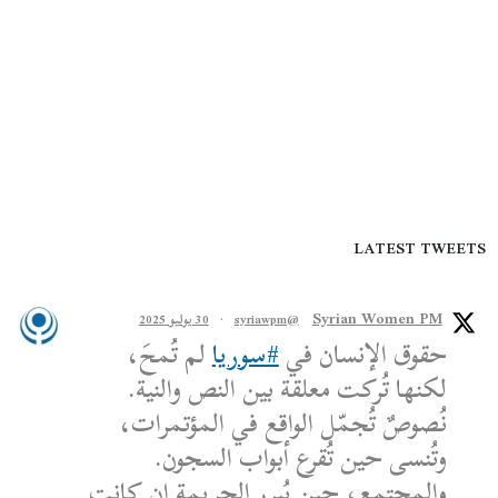
LATEST TWEETS
Syrian Women PM
@syriawpm
·
30 يوليو 2025
حقوق الإنسان في
#سوريا
لم تُمحَ،
لكنها تُركت معلقة بين النص والنية.
نُصوصٌ تُجمّل الواقع في المؤتمرات،
وتُنسى حين تُقرع أبواب السجون.
والمجتمع، حين يُبرر الجريمة إن كانت