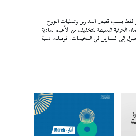
يصادف اليوم ٨ أيلول اليوم الدولي لمحو الأمية، نُذكر في هذه المناسبة أن الفتيات والنساء السوريات حُرِمن من التعليم ليس فقط بسبب قصف المدارس وعمليات النزوح 
المتكررة وانقطاع التمويل عن قطاع التعليم، بل وأيضاً بسبب زيادة نسبة الزواج المبكر، ومشاركة الفتيات والنساء في الأعمال الحرفية البسيطة للتخفيف من الأعباء المادية 
للأسرة، ولعجز الكثير من الأسر عن تحمل كلفة تعليم بناتهن فيفضلون إرسال الأبناء الذكور للمدارس، بالإضافة لصعوبة الوصول إلى المدارس في المخيمات، فوصلت نسبة 