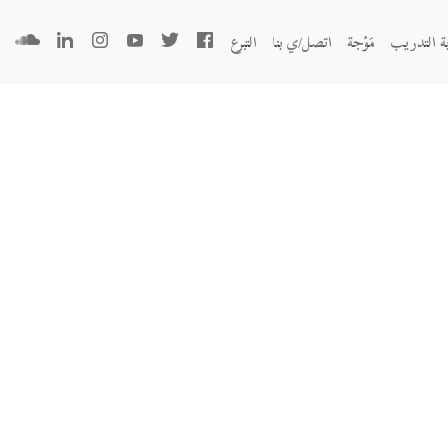
بة التدريب
مَوْجة
اتصل/ي بنا
التبرع