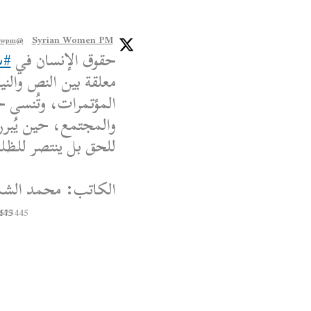
Syrian Women PM
@syriawpm
حقوق الإنسان في
#س
معلقة بين النص والنية
المؤتمرات، وتُنسى ح
والمجتمع، حين يُبرر
للحق بل ينتصر للظلم،
الكاتب: محمد الشم
445
8573445
Syrian Women PM
@syriawpm
 Women’s Political
Escalations in As-