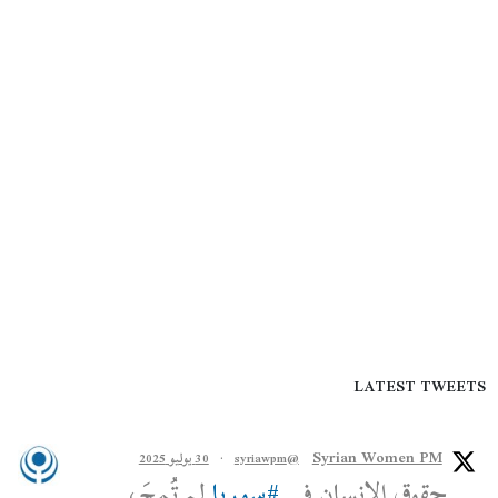
LATEST TWEETS
Syrian Women PM
@syriawpm
·
30 يوليو 2025
حقوق الإنسان في
#سوريا
لم تُمحَ،