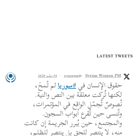
LATEST TWEETS
Syrian Women PM
@syriawpm
·
30 يوليو 2025
حقوق الإنسان في
#سوريا
لم تُمحَ،
لكنها تُركت معلقة بين النص والنية.
نُصوصٌ تُجمّل الواقع في المؤتمرات،
وتُنسى حين تُقرع أبواب السجون.
والمجتمع، حين يُبرر الجريمة إن كانت
منه، لا ينتصر للحق بل ينتصر للظلم،