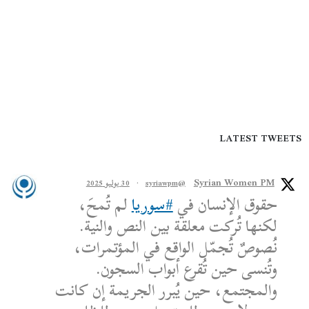
LATEST TWEETS
Syrian Women PM
@syriawpm
·
30 يوليو 2025
حقوق الإنسان في
#سوريا
لم تُمحَ،
لكنها تُركت معلقة بين النص والنية.
نُصوصٌ تُجمّل الواقع في المؤتمرات،
وتُنسى حين تُقرع أبواب السجون.
والمجتمع، حين يُبرر الجريمة إن كانت