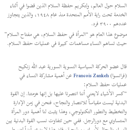
السلام حول العالم، ولتكريم حفظة السلام الذين قضوا في أثناء
الخدمة تحت راية الأمم المتحدة منذ عام ١٩٤٨، والذين يتجاوز
عددهم ٣٩٠٠ فرد.
موضوع هذا العام هو “المرأة في حفظ السلام، هي مفتاح السلام”
حيث تساهم النساء مساهمات كبيرة في عمليات حفظ السلام.
قال عضو الحركة السياسية النسوية السورية عبد الله زنكيح
(فرانسوا)
Francois Zankeh
عن أهمية مشاركة النساء في
عمليات حفظ السلا
م:
“كسر الأشياء لايعني أننا انتصرنا عليها بل إنها هزمتنا. إن القوة
البدنية ليست مقياساً للانتصار والنجاح، فنحن في زمن الإدارة
والتخطيط والتطور التكنولوجي، وهذا يثبت لنا أهمية دور المرأة
المتساوي مع دورالرجل. ففي حين تتفاوت نسب القوة البدنية بين
النساء والرجال لأسباب بيولوجية، فإن هذا لا يدعو أبداً لتنميط