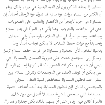
النساء، إذ يعتقد الذكوريون أن القوة البدنية هي ميزة، وذلك برغم
أن الكثير من النساء ذوات قوة بدنية قد تفوق قوة الرجال أحياناً. إن
المساواة هي جزء لايتجزأ من الانتصار والتغلب على الصعوبات
حتى في النزاعات والحروب. وهنا يأتي دور المرأة في بناء السلام
وصناعته. ونجاح المرأة في بناء السلام دبلوماسياً، وفي الميدان،
وتحديداً مع قوات حفظ السلام، لا يمكن تجاهله أبداً، وهذا
يدعونا للفخر، لأن الجندرة والمساواة في قوات حفظ السلام ترسل
الرسائل إلى المجتمع لتحث على ضرورة التمسك بالمساواة التي
ينبغي أن تتمتع بها مكونات الشعوب كافة، كونها إحدى الوسائل
التي يمكن أن توقف العنف في المجتمعات وتفرض السلام بين
البشر. عند تحقيق المساواة ستنخفض نسبة العنف المنزلي
والمجتمعي. لذلك فإن تحقيق المساواة يعد أحد أهداف التنمية
المستدامة التي ستجعل للبشرية مستقبلاً أفضل من دون شك،
فالمرأة كائن قوي وقادر على أن يسهم بذلك بكل جدارة واقتدار”.