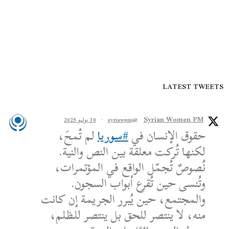
LATEST TWEETS
Syrian Women PM
@syriawpm
·
30 يوليو 2025
حقوق الإنسان في
#سوريا
لم تُمحَ،
لكنها تُركت معلقة بين النص والنية.
نُصوصٌ تُجمّل الواقع في المؤتمرات،
وتُنسى حين تُقرع أبواب السجون.
والمجتمع، حين يُبرر الجريمة إن كانت
منه، لا ينتصر للحق بل ينتصر للظلم،