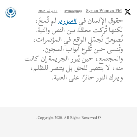
Syrian Women PM
@syriawpm
·
30 يوليو 2025
حقوق الإنسان في
#سوريا
لم تُمحَ،
لكنها تُركت معلقة بين النص والنية.
نُصوصٌ تُجمّل الواقع في المؤتمرات،
وتُنسى حين تُقرع أبواب السجون.
والمجتمع، حين يُبرر الجريمة إن كانت
منه، لا ينتصر للحق بل ينتصر للظلم،
ويترك النور حائرًا على العتبة.
الكاتب: محمد الشماع
Reply on Twitter 1950608259158573445
Retweet on Twitter 1950608259158573445
Like on Twitter 1950608259158573445
2
1
1950608259158573445
Twitter
© Copyright 2020. All Rights Reserved.
Syrian Women PM
@syriawpm
·
25 يوليو 2025
Statement by the Syrian Women’s