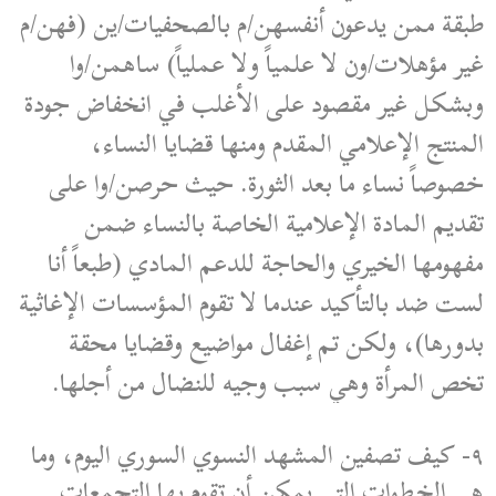
طبقة ممن يدعون أنفسهن/م بالصحفيات/ين (فهن/م
غير مؤهلات/ون لا علمياً ولا عملياً) ساهمن/وا
وبشكل غير مقصود على الأغلب في انخفاض جودة
المنتج الإعلامي المقدم ومنها قضايا النساء،
خصوصاً نساء ما بعد الثورة. حيث حرصن/وا على
تقديم المادة الإعلامية الخاصة بالنساء ضمن
مفهومها الخيري والحاجة للدعم المادي (طبعاً أنا
لست ضد بالتأكيد عندما لا تقوم المؤسسات الإغاثية
بدورها)، ولكن تم إغفال مواضيع وقضايا محقة
تخص المرأة وهي سبب وجيه للنضال من أجلها.
٩- كيف تصفين المشهد النسوي السوري اليوم، وما
هي الخطوات التي يمكن أن تقوم بها التجمعات