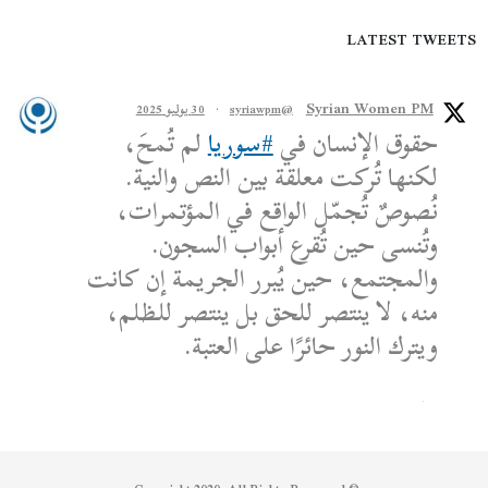
LATEST TWEETS
Syrian Women PM
@syriawpm
·
30 يوليو 2025
حقوق الإنسان في
#سوريا
لم تُمحَ،
لكنها تُركت معلقة بين النص والنية.
نُصوصٌ تُجمّل الواقع في المؤتمرات،
وتُنسى حين تُقرع أبواب السجون.
والمجتمع، حين يُبرر الجريمة إن كانت
منه، لا ينتصر للحق بل ينتصر للظلم،
ويترك النور حائرًا على العتبة.
الكاتب: محمد الشماع
Reply on Twitter 1950608259158573445
Retweet on Twitter 1950608259158573445
Like on Twitter 1950608259158573445
2
1
1950608259158573445
Twitter