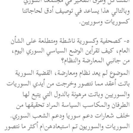
المشاكل وطرق التفكير في مجتمعنا السوري
وبالتالي هذا يساعد في توصيف أدق لحاجاتنا
كسوريات وسوريين.
٥- كصحفية وكسورية ناشطة ومتطلعة على الشأن
العام، كيف تقرأين الوضع السياسي السوري اليوم،
من جانبي المعارضة والنظام؟
الموضوع لم يعد نظام ومعارضة، القضية السورية
باتت أعقد مما نتصور وخرجت من أيدي السوريات
والسوريين وباتت مرهونة بالدول التي يتبع لها
الطرفان والمكاسب السياسة المراد تحقيقها من
خلف شعارات دعم سوريا ودعم الشعب السوري.
السوريات والسوريون تم استبعادهن\م أكثر ما نتصور