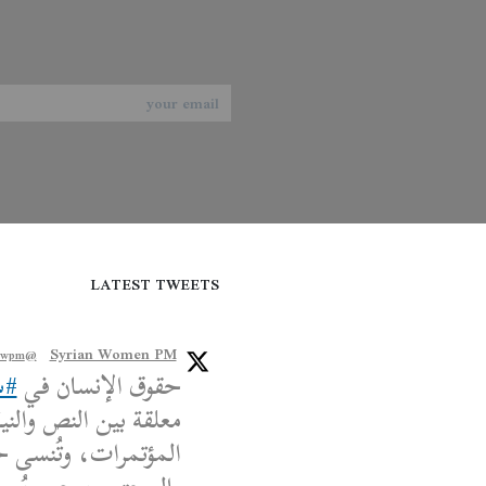
LATEST TWEETS
Syrian Women PM
@syriawpm
حقوق الإنسان في
#س
معلقة بين النص والنية
المؤتمرات، وتُنسى ح