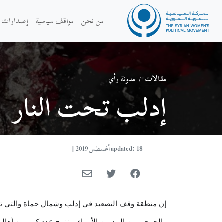
من نحن
مواقف سياسية
إصدارات
مقالات
/
مدونة رأي
إدلب تحت النار
updated: 18 أغسطس 2019
|
إن منطقة وقف التصعيد في إدلب وشمال حماة والتي تم 
والجرحى من المدنيين الأبرياء، ونزوح عدد كبير من أها