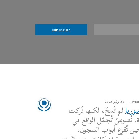
subscribe
·
30 يوليو 2025
وريا
لم تُمحَ، لكنها تُركت
. نُصوصٌ تُجمّل الواقع في
ين تُقرع أبواب السجون.