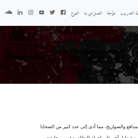
بة التدريب
مَوْجة
اتصل/ي بنا
التبرع
افع والصواريخ، مما أدى إلى عدد كبير من الضحايا
رسة دليل آخر على إجرام النظام بدعم من حليفته