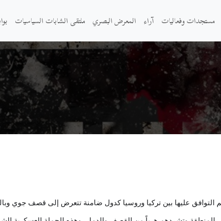
مستجدات وفعاليات
آراء
المعرض البصري
ملتقى الشابات السياسيات
بوا
التوافق عليها بين تركيا وروسيا كدول ضامنة تتعرض إلى قصف جوي وبالمد
لي المنطقة وتشردهم هرباً من القصف والدمار، وهذه الحملة العسكرية الش