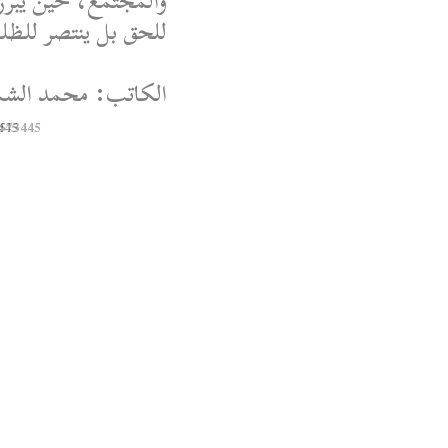
والمجتمع، حين يُبرر
للحق بل ينتصر للظلم،
الكاتب: محمد الشم
445
8573445
Syrian Women PM
@syriawpm
 Women’s Political
Escalations in As-
Suwayda
ough the following
link:
nyurl.com/yp7ypjz6