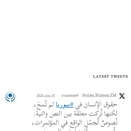
LATEST TWEETS
Syrian Women PM
@syriawpm
·
30 يوليو 2025
حقوق الإنسان في
#سوريا
لم تُمحَ،
لكنها تُركت معلقة بين النص والنية.
نُصوصٌ تُجمّل الواقع في المؤتمرات،