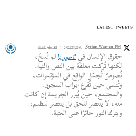
LATEST TWEETS
Syrian Women PM
@syriawpm
·
30 يوليو 2025
حقوق الإنسان في
#سوريا
لم تُمحَ،
لكنها تُركت معلقة بين النص والنية.
نُصوصٌ تُجمّل الواقع في المؤتمرات،
وتُنسى حين تُقرع أبواب السجون.
والمجتمع، حين يُبرر الجريمة إن كانت
منه، لا ينتصر للحق بل ينتصر للظلم،
ويترك النور حائرًا على العتبة.
الكاتب: محمد الشماع