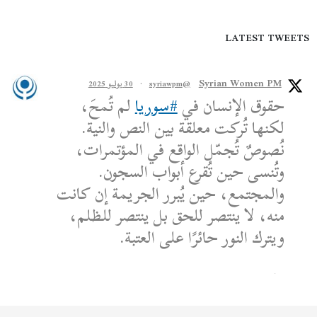
LATEST TWEETS
Syrian Women PM
@syriawpm
·
30 يوليو 2025
حقوق الإنسان في
#سوريا
لم تُمحَ،
لكنها تُركت معلقة بين النص والنية.
نُصوصٌ تُجمّل الواقع في المؤتمرات،
وتُنسى حين تُقرع أبواب السجون.
والمجتمع، حين يُبرر الجريمة إن كانت
منه، لا ينتصر للحق بل ينتصر للظلم،
ويترك النور حائرًا على العتبة.
الكاتب: محمد الشماع
Reply on Twitter 1950608259158573445
Retweet on Twitter 1950608259158573445
Like on Twitter 1950608259158573445
2
1
1950608259158573445
Twitter