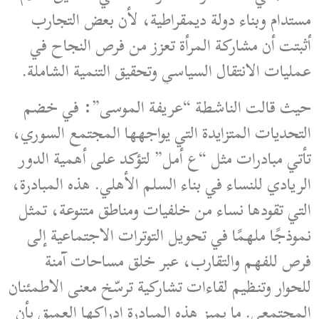
مستدام وبناء دولة ديمقراطية، لأن بعض التجارب
أثبتت أن مشاركة المرأة تعزز من فرص النجاح في
عمليات الانتقال السياسي وتحقيق التنمية الشاملة.
حيث قالت الناشطة “عريفة الموسى”: في خضم
التحديات المتزايدة التي يواجهها المجتمع السوري،
تأتي مبادرات مثل “ع أمل” لتؤكد على أهمية الدور
الريادي للنساء في بناء السلم الأهلي. هذه المبادرة،
التي تقودها نساء من خلفيات ومناطق متنوعة، تمثل
نموذجًا ملهمًا في تحويل التوترات الاجتماعية إلى
فرص للفهم والتقارب، عبر خلق مساحات آمنة
للحوار وتنظيم لقاءات تشاركية ترسّخ معنى الاطمئنان
المجتمعي. ما يميز هذه المبادرة إدراكها العميق بأن