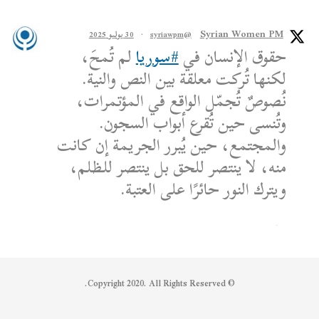
Syrian Women PM
@syriawpm
·
30 يوليو 2025
حقوق الإنسان في
#سوريا
لم تُمحَ،
لكنها تُركت معلقة بين النص والنية.
نُصوصٌ تُجمّل الواقع في المؤتمرات،
وتُنسى حين تُقرع أبواب السجون.
والمجتمع، حين يُبرر الجريمة إن كانت
منه، لا ينتصر للحق بل ينتصر للظلم،
ويترك النور حائرًا على العتبة.
الكاتب: محمد الشماع
Reply on Twitter 1950608259158573445
Retweet on Twitter 1950608259158573445
Like on Twitter 1950608259158573445
2
1
1950608259158573445
Twitter
© Copyright 2020. All Rights Reserved.
Syrian Women PM
@syriawpm
·
25 يوليو 2025