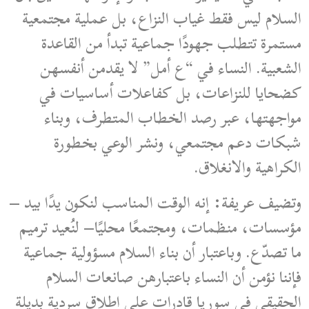
السلام ليس فقط غياب النزاع، بل عملية مجتمعية
مستمرة تتطلب جهودًا جماعية تبدأ من القاعدة
الشعبية. النساء في “ع أمل” لا يقدمن أنفسهن
كضحايا للنزاعات، بل كفاعلات أساسيات في
مواجهتها، عبر رصد الخطاب المتطرف، وبناء
شبكات دعم مجتمعي، ونشر الوعي بخطورة
الكراهية والانغلاق.
وتضيف عريفة: إنه الوقت المناسب لنكون يدًا بيد –
مؤسسات، منظمات، ومجتمعًا محليًا– لنُعيد ترميم
ما تصدّع. وباعتبار أن بناء السلام مسؤولية جماعية
فإننا نؤمن أن النساء باعتبارهن صانعات السلام
الحقيقي في سوريا قادرات على إطلاق سردية بديلة