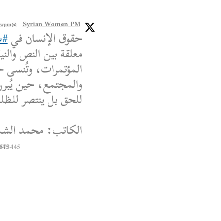
Syrian Women PM
@syriawpm
حقوق الإنسان في
#س
معلقة بين النص والنية
المؤتمرات، وتُنسى ح
والمجتمع، حين يُبرر
للحق بل ينتصر للظلم،
الكاتب: محمد الشم
445
8573445
Syrian Women PM
@syriawpm
 Women’s Political
Escalations in As-