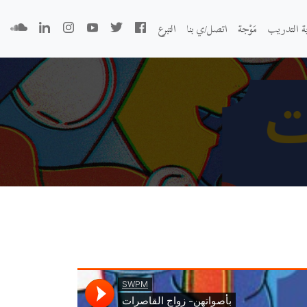
بة التدريب
مَوْجة
اتصل/ي بنا
التبرع