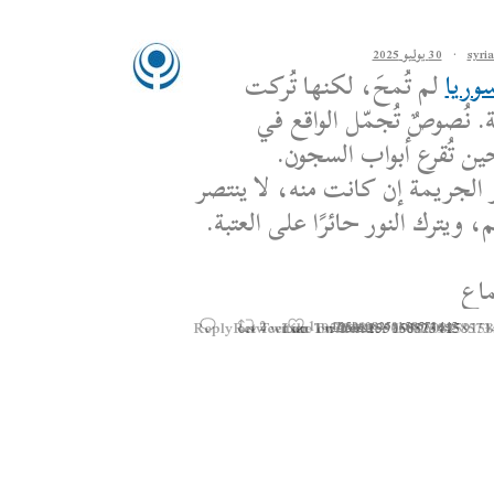
·
30 يوليو 2025
وريا
لم تُمحَ، لكنها تُركت
. نُصوصٌ تُجمّل الواقع في
ين تُقرع أبواب السجون.
 الجريمة إن كانت منه، لا ينتصر
 ويترك النور حائرًا على العتبة.
اع
Reply on Twitter 1950608259158573445
Retweet on Twitter 1950608259158573
Like on Twitter 195060825915
2
1
1950608259158573445
Twitter
·
25 يوليو 2025
Statement by the Syrian
Movement on the Latest 