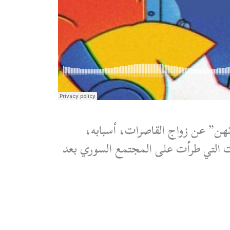
هن” عن زواج القاصرات، أسبابه،
ات التي طرأت على المجتمع السوري بعد