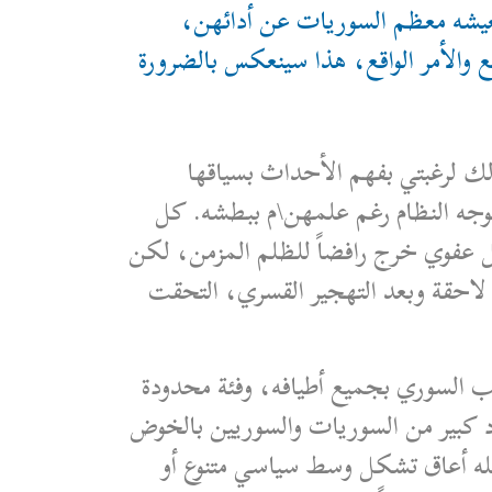
ي تعيشه معظم السوريات عن أدائهن،
والأمر الواقع، هذا سينعكس بالضرورة
ذلك لرغبتي بفهم الأحداث بسياقها
بوجه النظام رغم علمهن\م ببطشه. كل
كل عفوي خرج رافضاً للظلم المزمن، لكن
ة لاحقة وبعد التهجير القسري، التحقت
 من المحرمات على عموم الشعب السوري بجميع أطيافه، وفئة محدودة
د كبير من السوريات والسوريين بالخوض
كله أعاق تشكل وسط سياسي متنوع أو