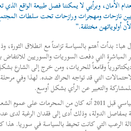
انعدام الأمان، وبرأيي لا يمكننا فصل طبيعة الواقع الذ
، بين نازحات ومهجرات ورازحات تحت سلطات المجتمع 
لأن أولوياتهن مختلفة.”
هبا: بدأت أهتم بالسياسة تزامناً مع انطلاق الثورة، و
 المباشرة التي دفعت السوريات والسوريين للانتفاض 
ديكتاتورياً وقامعاً للحريات، ومن خرج إلى الشارع بش
الاحتمالات التي قد تواجه الحراك ضده. لهذا وفي مرحل
شاركة والتعبير عن الرأي بشكل أوسع.
تعتبر هبا العمل أن أبرز معيقات العمل السياسي قبل 2011 أنه كان
 بمفاصل الدولة، وذلك أدى إلى فقدان الرغبة لدى عد
لة الرعب التي كانت تحيط بالسياسة في سوريا. هذا 