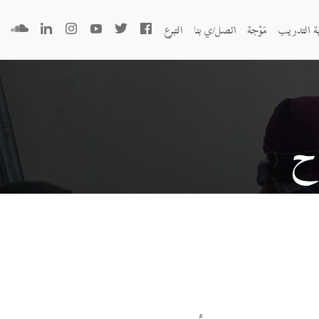
بة التدريب
مَوْجة
اتصل/ي بنا
التبرع
ح