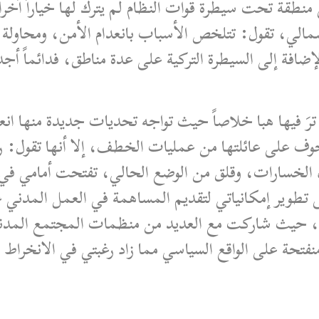
 منطقة تحت سيطرة قوات النظام لم يترك لها خياراً آخراً
الي، تقول: تتلخص الأسباب بانعدام الأمن، ومحاولة 
لإضافة إلى السيطرة التركية على عدة مناطق، فدائماً أجد
َ فيها هبا خلاصاً حيث تواجه تحديات جديدة منها انعد
وف على عائلتها من عمليات الخطف، إلا أنها تقول: ر
 الخسارات، وقلق من الوضع الحالي، تفتحت أمامي ف
 تطوير إمكانياتي لتقديم المساهمة في العمل المدني
مع، حيث شاركت مع العديد من منظمات المجتمع المد
حة على الواقع السياسي مما زاد رغبتي في الانخراط با