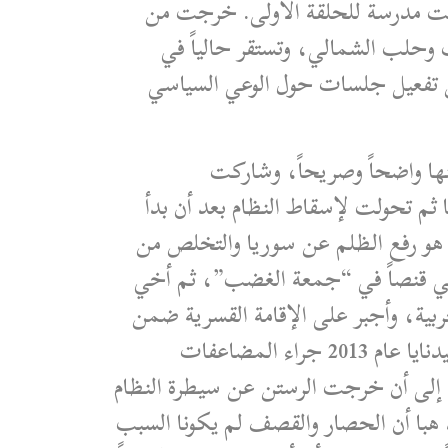
لت مدرسة للحلقة الأولى. خرجت من
 عدة مناطق في ريفي إدلب وحلب الشمالي، وتستقر حالياً في
 تفعيل جلسات حول الوعي السياسي
منها واضحاً وصريحاً، وشاركت
ثم تحولت لإسقاط النظام بعد أن بدأ
 هو رفع الظلم عن سوريا والتخلص من
ي قنصاً في “جمعة الغضب”، ثم أخي
ربية، وأجبر على الإقامة القسرية ضمن
الكلية الحربية في حمص، ولاحقاً تم سوقه إلى عدة أفرع أمنية، قبل أن يفارق الحياة في سجن صيدنايا عام 2013 جراء المضاعفات
د إلى أن خرجت الرستن عن سيطرة النظام
صر مجدداً وتنعدم سبل الحياة ونهجر قسرياً إلى الشمال السوري عام 2018. تؤكد هبا أن الحصار والقصف لم يكونا السبب