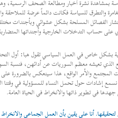
سة بمشاهدة نشرة أخبار ومطالعة الصحف الرسمية، وهذا
المغامرة والتطرق للسياسة فكانت دائماً عرضة للملاحقة 
نتشار الفصائل المسلحة بشكل عشوائي وبأجندات مختلفة،
ري على حساب التدخلات الخارجية وأجنداتها المتضارب
ية بشكل خاص في العمل السياسي تقول هبا: أول التحديات
اقع الذي تعيشه معظم السوريات عن أدائهن، فنسبة السو
جتمع والأمر الواقع، هذا سينعكس بالضرورة على دور
نا نسمع إشادات حول تحمل النساء للمسؤولية في وقتنا ا
جهدها في تطوير ذاتها والانخراط في الحياة العامة.
ق لتحقيقها. أنا على يقين بأن العمل الجماعي والانخراط