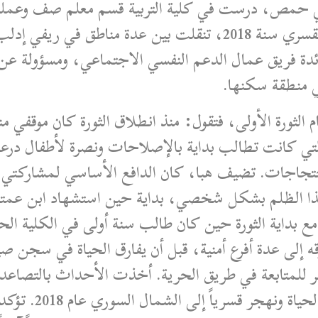
ن في حمص، درست في كلية التربية قسم معلم صف وعم
ريف حمص الشمالي مع قوافل التهجير القسري سنة 2018، تنقلت بين
 فريق عمال الدعم النفسي الاجتماعي، ومسؤولة عن
ي منطقة سكنها.
 الثورة الأولى، فتقول: منذ انطلاق الثورة كان موقفي 
لتي كانت تطالب بداية بالإصلاحات ونصرة لأطفال درعا 
لاحتجاجات. تضيف هبا، كان الدافع الأساسي لمشاركتي
ا الظلم بشكل شخصي، بداية حين استشهاد ابن عمت
ع بداية الثورة حين كان طالب سنة أولى في الكلية الح
بر للمتابعة في طريق الحرية. أخذت الأحداث بالتصاع
لفترة، قبل أن نحا