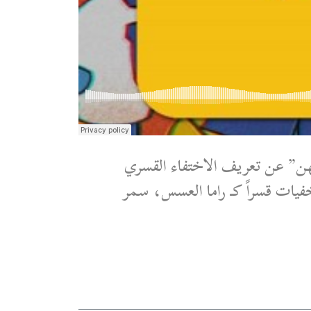
هن” عن تعريف الاختفاء القسري
يات قسراً كـ راما العسس، سمر