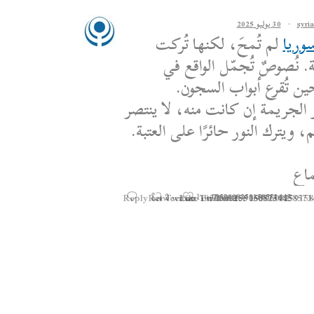
·
30 يوليو 2025
وريا
لم تُمحَ، لكنها تُركت
. نُصوصٌ تُجمّل الواقع في
ين تُقرع أبواب السجون.
 الجريمة إن كانت منه، لا ينتصر
 ويترك النور حائرًا على العتبة.
اع
Reply on Twitter 1950608259158573445
Retweet on Twitter 1950608259158573
Like on Twitter 195060825915
2
1
1950608259158573445
Twitter
·
25 يوليو 2025
Statement by the Syrian
Movement on the Latest 