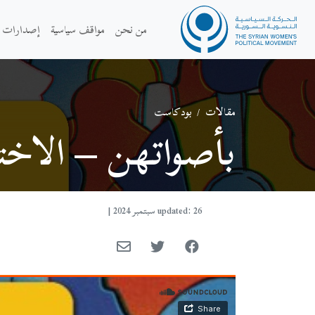
من نحن
مواقف سياسية
إصدارات
مقالات
/
بودكاست
بأصواتهن – الاخت
updated: 26 سبتمبر 2024
|