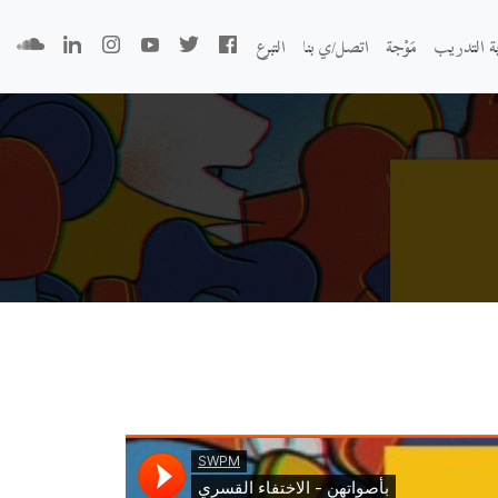
بة التدريب
مَوْجة
اتصل/ي بنا
التبرع