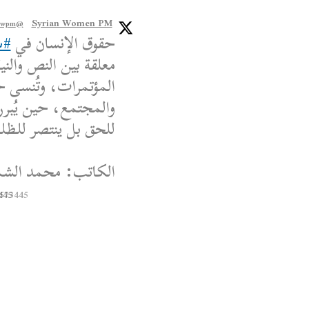
Syrian Women PM
@syriawpm
حقوق الإنسان في
#س
معلقة بين النص والنية
المؤتمرات، وتُنسى ح
والمجتمع، حين يُبرر
للحق بل ينتصر للظلم،
الكاتب: محمد الشم
445
8573445
Syrian Women PM
@syriawpm
 Women’s Political
Escalations in As-
Suwayda