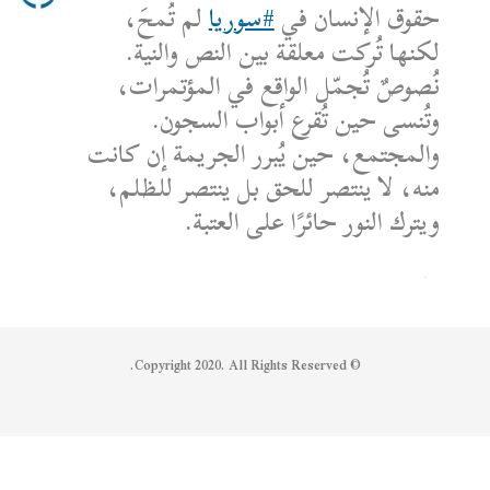
حقوق الإنسان في
#سوريا
لم تُمحَ،
لكنها تُركت معلقة بين النص والنية.
نُصوصٌ تُجمّل الواقع في المؤتمرات،
وتُنسى حين تُقرع أبواب السجون.
والمجتمع، حين يُبرر الجريمة إن كانت
منه، لا ينتصر للحق بل ينتصر للظلم،
ويترك النور حائرًا على العتبة.
الكاتب: محمد الشماع
Reply on Twitter 1950608259158573445
Retweet on Twitter 1950608259158573445
Like on Twitter 1950608259158573445
2
1
1950608259158573445
Twitter
© Copyright 2020. All Rights Reserved.
Syrian Women PM
@syriawpm
·
25 يوليو 2025
Statement by the Syrian Women’s
Political Movement on the Latest