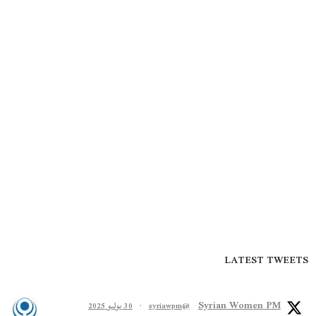
LATEST TWEETS
Syrian Women PM
@syriawpm
·
30 يوليو 2025