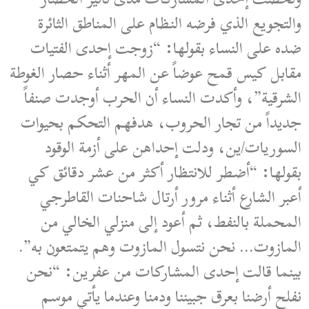
والتجويع الذي فرضه النظام على المناطق الثائرة
ضده على النساء بقولها: “زوجت إحدى الفتيات
مقابل كيس قمح عوضاً عن المهر أثناء حصار الغوطة
الشرقية”، وأكدت النساء أن الحرب أوجدت صنفاً
جديداً من تجار الحروب، هدفهم التحكم بحيوات
السوريات/ين، ودلت إحداهن على أزمة الوقود
بقولها: “أضطر للانتظار أكثر من عشر دقائق كي
أعبر الشارع أثناء مرور أرتال شاحنات القاطرجي
المحملة بالنفط، ثم أعود إلى منزلي الخالي من
المازوت… نحن نتسول المازوت وهم يتمتعون به”.
بينما قالت إحدى المشاركات من عفرين: “نحن
نفلح أرضنا بعرق جبيننا ودمنا وعندما يأتي موسم