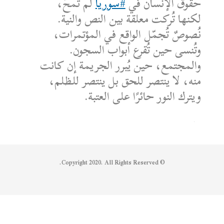
حقوق الإنسان في
#سوريا
لم تُمحَ،
لكنها تُركت معلقة بين النص والنية.
نُصوصٌ تُجمّل الواقع في المؤتمرات،
وتُنسى حين تُقرع أبواب السجون.
والمجتمع، حين يُبرر الجريمة إن كانت
منه، لا ينتصر للحق بل ينتصر للظلم،
ويترك النور حائرًا على العتبة.
الكاتب: محمد الشماع
Reply on Twitter 1950608259158573445
Retweet on Twitter 1950608259158573445
Like on Twitter 1950608259158573445
2
1
1950608259158573445
Twitter
© Copyright 2020. All Rights Reserved.
Syrian Women PM
@syriawpm
·
25 يوليو 2025
Statement by the Syrian Women’s
Political Movement on the Latest