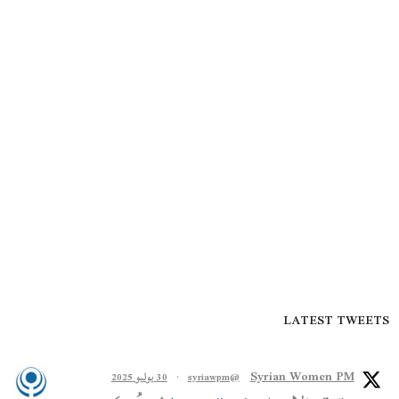
LATEST TWEETS
Syrian Women PM
@syriawpm
·
30 يوليو 2025