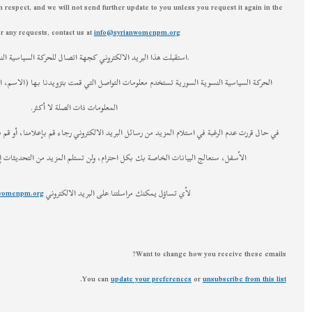
below. We will treat your information with respect, and we will not send further update to
future. For any requests, contact us at
info@syrianwomen
ا البريد الالكتروني كجهة اتصال للحركة السياسية النسوية السورية
م معلومات التواصل التي قمت بتزويدنا بها (الاسم، البريد الالكتروني، إلخ) فقط من أجل إرسال
المعلومات ذات الصلة لا أكثر.
من رسائل البريد الالكتروني رجاء قم بإعلامنا، أو قم بالضغط على رابط إلغاء الاشتراك الموجود في
صة بك بكل احترام، ولن تستلم المزيد من التحديثات إلا في حال قررت طلبها مرة أخرى.
مكنك مراسلتنا على البريد الالكتروني
info@syrianwomenpm.org
Want t
.
You can
update your p