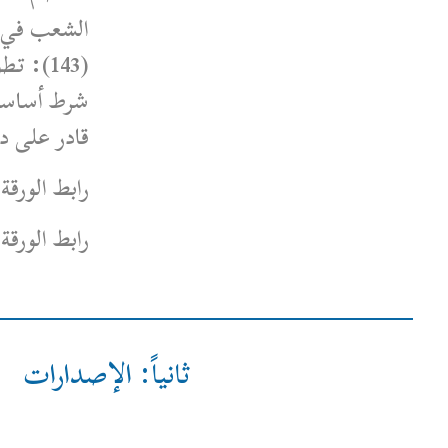
الشعب في سوريا-المرسوم رقم
(143): تطوير النظام الانتخابي
شرط أساسي لتشكيل مجلس شعب
قادر على دعم الانتقال السياسي”.
رابط الورقة باللغة العربية
هنا
رابط الورقة باللغة الإنكليزية
هنا
ثانياً: الإصدارات