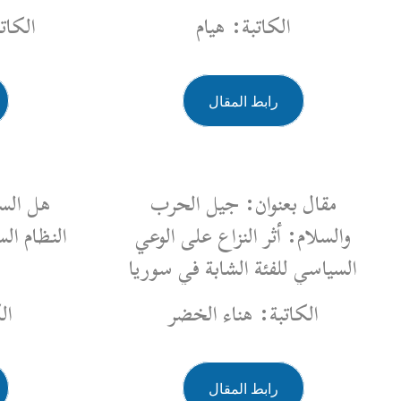
الكاتب: محمد الشماع
رابط المقال
 الحرب
هل السلم الأهلي بعد سقوط
لى الوعي
النظام السوري يُنهي الألم أم يُعيد
 في سوريا
إنتاجه؟
لخضر
الكاتبة: منى عبود
رابط المقال