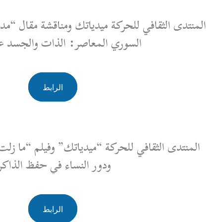
 ميدياتك ومناقشة مقال “مدخل إلى النسوية في الفن
المعاصر: الذات والجسد عبر أمثلة”
الرابط
ة “ميدياتك” وفيلم “ما زلت هنا”: الإخفاء القسري
ودور النساء في حفظ الذاكرة
الرابط