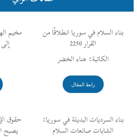
نطلاقًا من
مخيم الهول من مركز إيواء مؤقت
إلى أزمة إنسانية معقدة
لخضر
الكاتبة: هيام
رابط المقال
 في سوريا:
حقوق الإنسان في سوريا: حين
لسلام
يصبح النصُّ ملاذًا لا حياة فيه