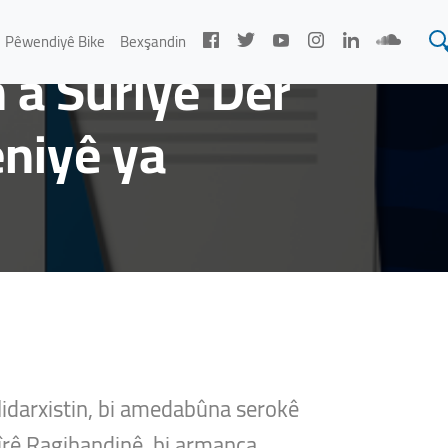
Pêwendiyê Bike
Bexşandin
 a Sûriyê Der
niyê ya
idarxistin, bi amedabûna serokê
îrê Ragihandinê, bi armanca