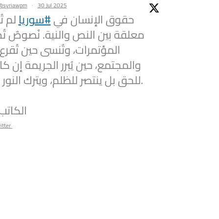
@syriawpm
·
30 Jul 2025
حقوق الإنسان في
#سوريا
لم تُ
معلقة بين النص والنية. نُصوصٌ تُ
المؤتمرات، وتُنسى حين تُقرع
والمجتمع، حين يُبرر الجريمة إن كان
للحق بل ينتصر للظلم، ويترك النور حائرًا على العتبة.
الكاتب
itter
@syriawpm
·
25 Jul 2025
he Syrian Women’s Political
e Latest Escalations in As-