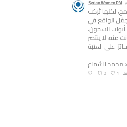
Syrian Women PM
محَ، لكنها تُركت
جمّل الواقع في
 أبواب السجون.
ت منه، لا ينتصر
: محمد الشماع
2
1
Tw
Syrian Women PM
Statement by t
Movement on th
Suwayda