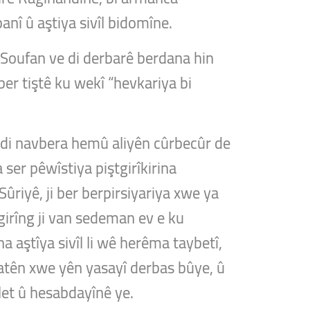
anî û aştiya sivîl bidomîne.
 Soufan ve di derbarê berdana hin
ber tiştê ku wekî “hevkariya bi
yê di navbera hemû aliyên cûrbecûr de
 ser pêwîstiya piştgirîkirina
Sûriyê, ji ber berpirsiyariya xwe ya
girîng ji van sedeman ev e ku
a aştîya sivîl li wê herêma taybetî,
latên xwe yên yasayî derbas bûye, û
let û hesabdayînê ye.