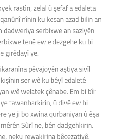
yek rastîn, zelal û şefaf a edaleta
qanûnî nînin ku kesan azad bilin an
kên dadweriya serbixwe an saziyên
Serbixwe tenê ew e dezgehe ku bi
e girêdayî ye.
ikaranîna pêvajoyên aştiya sivîl
kişînin ser wê ku bêyî edaletê
iyan wê welatek çênabe. Em bi bîr
ye tawanbarkirin, û divê ew bi
ere ye ji bo xwîna qurbaniyan û êşa
mêrên Sûrî ne, bên dadgehkirin.
 ne, neku rewakirina bêcezatiyê.