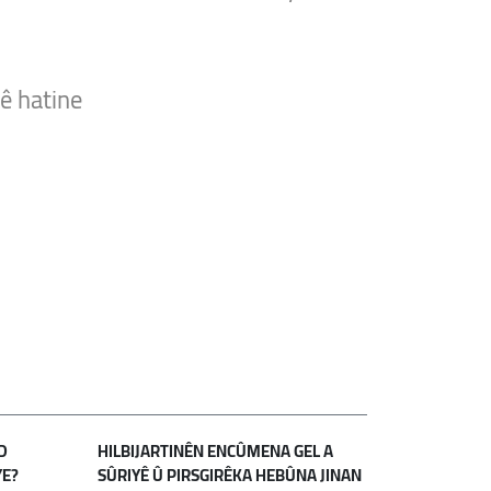
ê hatine
D
HILBIJARTINÊN ENCÛMENA GEL A
YE?
SÛRIYÊ Û PIRSGIRÊKA HEBÛNA JINAN