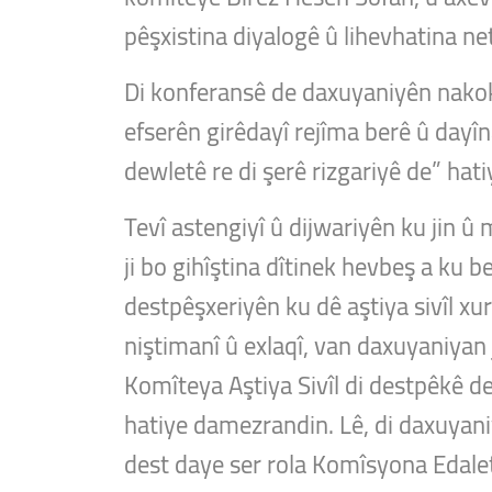
pêşxistina diyalogê û lihevhatina ne
Di konferansê de daxuyaniyên nakokb
efserên girêdayî rejîma berê û dayîn
dewletê re di şerê rizgariyê de” hat
Tevî astengiyî û dijwariyên ku jin û
ji bo gihîştina dîtinek hevbeş a ku b
destpêşxeriyên ku dê aştiya sivîl xur
niştimanî û exlaqî, van daxuyaniyan 
Komîteya Aştiya Sivîl di destpêkê de
hatiye damezrandin. Lê, di daxuyani
dest daye ser rola Komîsyona Edale