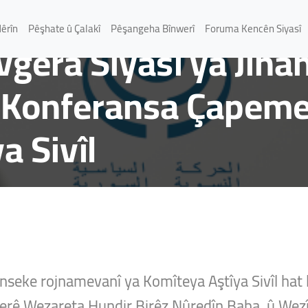
Nêrîn
Pêşhate û Çalakî
Pêşangeha Bînwerî
Foruma Kencên Siyasî
gera Siyasî ya Jinan
 Konferansa Çapeme
a Sivîl
seke rojnamevanî ya Komîteya Aştîya Sivîl hat l
erê Wezareta Hundir Birêz Nûredîn Baba, û Wez