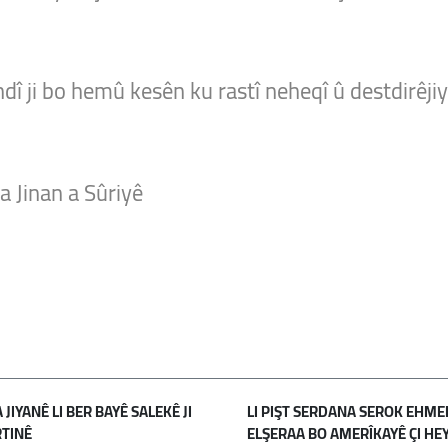
î ji bo hemû kesên ku rastî neheqî û destdirêjiy
a Jinan a Sûriyê
JIYANÊ LI BER BAYÊ SALEKÊ JI
LI PIŞT SERDANA SEROK EHME
TINÊ
ELŞERAA BO AMERÎKAYÊ ÇI HE