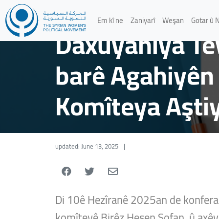
statements
/
Daxuyaniyên Siyasî
Em kî ne
Zaniyarî
Weşan
Gotar û 
Daxuyaniya Tev
barê Agahiyên
Komîteya Aştiy
updated: June 13, 2025
|
Di 10ê Hezîranê 2025an de konferan
komîteyê Birêz Hesen Sofan, û axêv