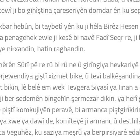
tewî ji bo gihîştina çareseriyên domdar ên ku sep
ar hebûn, bi taybetî yên ku ji hêla Birêz Hesen
a penagehek ewle ji kesê bi navê Fadî Seqr re, ji 
iye nirxandin, hatin raghandin.
 mêrên Sûrî pê re rû bi rû ne û girîngiya hevkari
erjewendiya giştî xizmet bike, û tevî balkêşandina
t bikin, lê belê em wek Tevgera Siyasî ya Jinan a 
ji ber sedemên bingehîn şermezar dikin, ya herî 
 piştî komkujiyên peravê, bi armanca piştgirîkirin
ya xwe ya dawî de, komîteyê ji armanc û desthi
ta Veguhêz, ku saziya meşrû ya berpirsiyarê eda