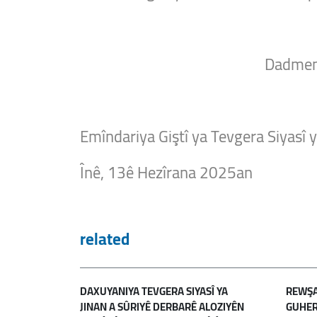
Dadmend
Emîndariya Giştî ya Tevgera Siyasî y
Înê, 13ê Hezîrana 2025an
related
DAXUYANIYA TEVGERA SIYASÎ YA
REWŞA 
JINAN A SÛRIYÊ DERBARÊ ALOZIYÊN
GUHER