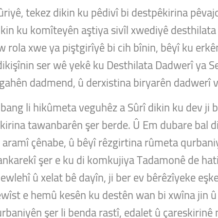
iyê, tekez dikin ku pêdivî bi destpêkirina pêvajo
in ku komîteyên aştiya sivîl xwediyê desthilata 
 rola xwe ya piştgirîyê bi cih bînin, bêyî ku er
dikişînin ser wê yekê ku Desthilata Dadwerî ya 
gahên dadmend, û derxistina biryarên dadwerî v
 bang li hikûmeta veguhêz a Sûrî dikin ku dev ji b
kirina tawanbarên şer berde. Û Em dubare bal di
ê aramî çênabe, û bêyî rêzgirtina rûmeta qurban
wankarekî şer e ku di komkujiya Tadamonê de hati
ewlehî û xelat bê dayîn, ji ber ev bêrêzîyeke eşk
wîst e hemû kesên ku destên wan bi xwîna jin û 
baniyên şer li benda rastî, edalet û çareskirinê