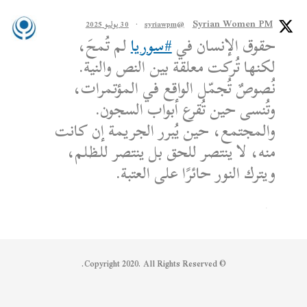
Syrian Women PM
@syriawpm
·
30 يوليو 2025
حقوق الإنسان في
#سوريا
لم تُمحَ،
لكنها تُركت معلقة بين النص والنية.
نُصوصٌ تُجمّل الواقع في المؤتمرات،
وتُنسى حين تُقرع أبواب السجون.
والمجتمع، حين يُبرر الجريمة إن كانت
منه، لا ينتصر للحق بل ينتصر للظلم،
ويترك النور حائرًا على العتبة.
الكاتب: محمد الشماع
Reply on Twitter 1950608259158573445
Retweet on Twitter 1950608259158573445
Like on Twitter 1950608259158573445
2
1
1950608259158573445
Twitter
© Copyright 2020. All Rights Reserved.
Syrian Women PM
@syriawpm
·
25 يوليو 2025
Statement by the Syrian Women’s