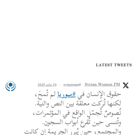
LATEST TWEETS
Syrian Women PM
@syriawpm
·
30 يوليو 2025
حقوق الإنسان في
#سوريا
لم تُمحَ،
لكنها تُركت معلقة بين النص والنية.
نُصوصٌ تُجمّل الواقع في المؤتمرات،
وتُنسى حين تُقرع أبواب السجون.
والمجتمع، حين يُبرر الجريمة إن كانت