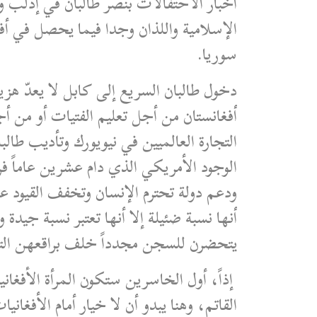
أخبار الاحتفالات بنصر طالبان في إدلب وم
الإسلامية واللذان وجدا فيما يحصل في أفغا
سوريا.
دخول طالبان السريع إلى كابل لا يعدّ هز
أفغانستان من أجل تعليم الفتيات أو من أج
التجارة العالميين في نيويورك وتأديب طال
الوجود الأمريكي الذي دام عشرين عاماً فر
يتحضرن للسجن مجدداً خلف براقعهن الت
إذاً، أول الخاسرين ستكون المرأة الأفغان
القاتم، وهنا يبدو أن لا خيار أمام الأف