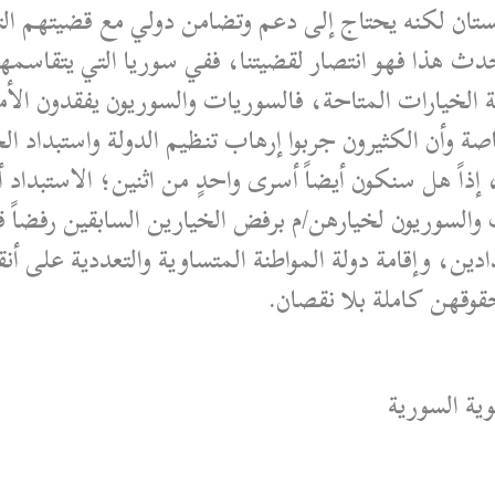
انستان لكنه يحتاج إلى دعم وتضامن دولي مع قضيتهم 
حدث هذا فهو انتصار لقضيتنا، ففي سوريا التي يتقاسمها
هة الخيارات المتاحة، فالسوريات والسوريون يفقدون الأم
 وأن الكثيرون جربوا إرهاب تنظيم الدولة واستبداد ا
اً هل سنكون أيضاً أسرى واحدٍ من اثنين؛ الاستبداد أ
والسوريون لخيارهن/م برفض الخيارين السابقين رفضاً ق
ين، وإقامة دولة المواطنة المتساوية والتعددية على أن
حقوقهن كاملة بلا نقصان.
وية السورية