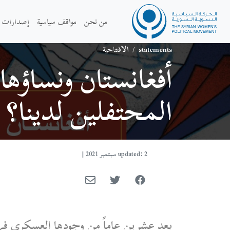
من نحن
مواقف سياسية
إصدارات
statements
/
الافتتاحية
أفغانستان ونساؤه
المحتفلين لدينا؟
updated: 2 سبتمبر 2021
|
بعد عشرين عاماً من وجودها العسكري في 