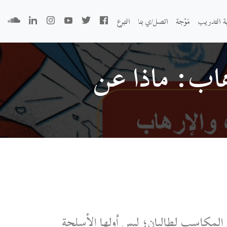
بة التدريب
مَوْجة
اتصل/ي بنا
التبرع
هاب: ماذا عن
 المكاسب لطالبان؛ ليس أولها الأسلحة