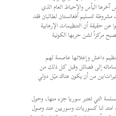
س آخرها اليأس والإحباط العام الذي
مشروطة لتسليم أفغانستان لطالبان فقد
ا عن حقيقة أن التنظيمات الإرهابية
تصبح مركزاً لشن حربها الكونية
 أعاد للسوريات وللسوريين مشهد احتلال الرقة عام 2013 من قبل تنظيم داعش وإعلانها عاصمة لهم
اماته إلى فصائل وقبل كل ذلك من
يرات/ين من أن يكون هناك ميّل دولي
لمة التي تعتبر سوريا جزء منها، وحول
ب امتد لنا كسوريات وسوريين عند وصول