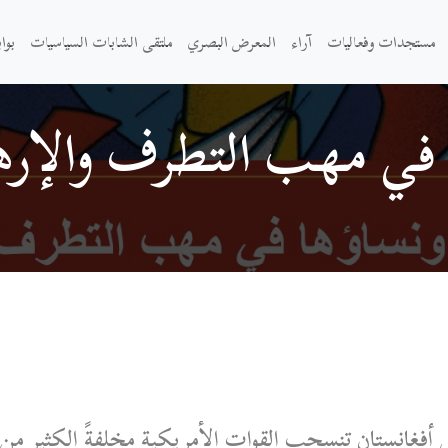
مستجدات وفعاليات
آراء
المعرض البصري
ملتقى الشابات السياسيات
بوا
ا في مهب التطرف والإر
أفغانستان تنسحب القوات الأمريكية مخلفةً الكثير من