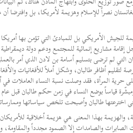
ع صور توزيع الحلوى وابتهاج المآذن هناك، ثم البيانات
نستان نصراً للإسلام وهزيمة لأمريكا، بل وافترضا أن هذ
يمة للجيش الأمريكي بل للمبادئ التي تؤمن بها أمريكا
ل إقامة مشاريع إنمائية للمجتمع ودعم دولة ديمقراطية و
بان التي لم ترضى بتسليم أسامة بن لادن الذي أمر بالع
صة لتقليم أظافر طالبان، وشكل أملاً للأفغانيات والأ
ي اخترعتها طالبان وأصبحت تلخص سياساتها وممارسا
ية، والهزيمة بهذا المعنى هي هزيمة أخلاقية للأمريكان 
غانيات الصابرات والصامدات إلا الصمود مجدداً والمقاو