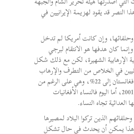
 التي أصدرتها هيئة تحرير الشام والجبهة
ا النصر قد يقود لهزيمة الإيرانيين في
 وحلفائها، وإن كانت أمريكا لم تدخل
إنما كان هدفها هو الانتقام لبرجي
ملية الإرهابية الشهيرة، لكن مع ذلك شكل
فغانيين في الخلاص من التطرف والإرهاب
ودعم دولة تحترم الإنسان وتخفف القيود على حرية المرأة، فقد وصلت نسبة النساء العاملات في أفغانستان إلى 22%، وهي على الرغم من
أنها نسبة ضئيلة إلا أنها تعتبر نسبة جيدة ومبشّرة قياساً بوضع النساء في زمن حكم طالبان قبل عام 2001، أما اليوم فالنساء الأفغانيات
تها العدائية تجاه النساء.
وحلفائهم الذين تركوا البلاد لمصيرها
مة، وهذا يمكن أن يحدث في حال تشكل