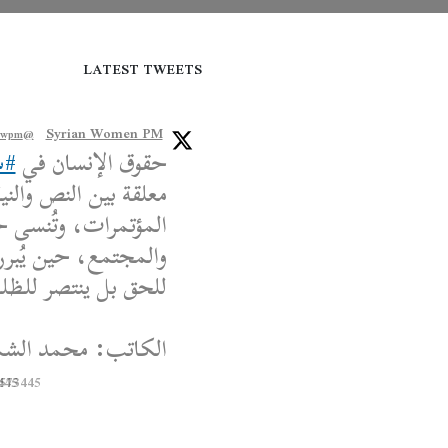
LATEST TWEETS
Syrian Women PM
@syriawpm
حقوق الإنسان في
#س
معلقة بين النص والنية
المؤتمرات، وتُنسى ح
والمجتمع، حين يُبرر
للحق بل ينتصر للظلم،
الكاتب: محمد الشم
445
8573445
Syrian Women PM
@syriawpm