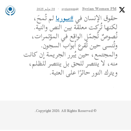
Syrian Women PM
@syriawpm
·
30 يوليو 2025
حقوق الإنسان في
#سوريا
لم تُمحَ،
لكنها تُركت معلقة بين النص والنية.
نُصوصٌ تُجمّل الواقع في المؤتمرات،
وتُنسى حين تُقرع أبواب السجون.
والمجتمع، حين يُبرر الجريمة إن كانت
منه، لا ينتصر للحق بل ينتصر للظلم،
ويترك النور حائرًا على العتبة.
الكاتب: محمد الشماع
Reply on Twitter 1950608259158573445
Retweet on Twitter 1950608259158573445
Like on Twitter 1950608259158573445
2
1
1950608259158573445
Twitter
© Copyright 2020. All Rights Reserved.
Syrian Women PM
@syriawpm
·
25 يوليو 2025
Statement by the Syrian Women’s