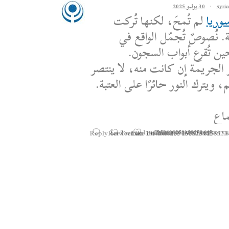
·
30 يوليو 2025
وريا
لم تُمحَ، لكنها تُركت
. نُصوصٌ تُجمّل الواقع في
ين تُقرع أبواب السجون.
 الجريمة إن كانت منه، لا ينتصر
 ويترك النور حائرًا على العتبة.
اع
Reply on Twitter 1950608259158573445
Retweet on Twitter 1950608259158573
Like on Twitter 195060825915
2
1
1950608259158573445
Twitter
·
25 يوليو 2025
Statement by the Syrian
Movement on the Latest 