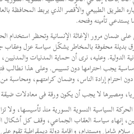
باره الطريق الطبيعي والأقصر الذي يربط المحافظة با
ا يستدعي تأمينه وفتحه.
تنص على ضمان مرور الإغاثة الإنسانية وتحظر استخدام ا
ق بديلة محفوفة بالمخاطر يشكّل سياسة عزل وعقاب جم
 الدولية. وعليه، نرى أن حماية المدنيات والمدنيين،
ساسية يجب احترامها دون تسييس. وعلى هذا نطالب فتح
دون احترام إرادة الناس، وضمان كرامتهم، ومحاسبة من
ا، ومصيرها لا يجب أن يكون ورقة في معادلات ضيقة ر
 الحركة السياسية النسوية السورية منذ تأسيسها، ولا تز
يين، إنهاء سياسة العقاب الجماعي، وقف كل أشكال ال
لام شامل ومستدام، وإقامة دولة ديمقراطية تقوم على ال