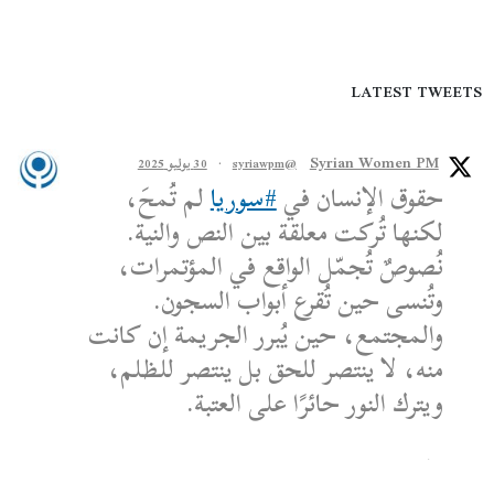
LATEST TWEETS
Syrian Women PM
@syriawpm
·
30 يوليو 2025
حقوق الإنسان في
#سوريا
لم تُمحَ،
لكنها تُركت معلقة بين النص والنية.
نُصوصٌ تُجمّل الواقع في المؤتمرات،
وتُنسى حين تُقرع أبواب السجون.
والمجتمع، حين يُبرر الجريمة إن كانت
منه، لا ينتصر للحق بل ينتصر للظلم،
ويترك النور حائرًا على العتبة.
الكاتب: محمد الشماع