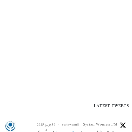
LATEST TWEETS
Syrian Women PM
@syriawpm
·
30 يوليو 2025