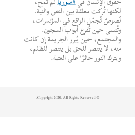
حقوق الإنسان في
#سوريا
لم تُمحَ،
لكنها تُركت معلقة بين النص والنية.
نُصوصٌ تُجمّل الواقع في المؤتمرات،
وتُنسى حين تُقرع أبواب السجون.
والمجتمع، حين يُبرر الجريمة إن كانت
منه، لا ينتصر للحق بل ينتصر للظلم،
ويترك النور حائرًا على العتبة.
الكاتب: محمد الشماع
Reply on Twitter 1950608259158573445
Retweet on Twitter 1950608259158573445
Like on Twitter 1950608259158573445
2
1
1950608259158573445
Twitter
© Copyright 2020. All Rights Reserved.
Syrian Women PM
@syriawpm
·
25 يوليو 2025
Statement by the Syrian Women’s
Political Movement on the Latest
Escalations in As-Suwayda