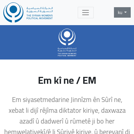
ku
Em kî ne / EM
Em siyasetmedarine Jinnîzm ên Sûrî ne,
xebat li dijî rêjîma diktator kiriye, daxwaza
azadî û dadwerî û rûmetê ji bo her
hemwelatiyekî/ê li Sûriyê kiriye, û berevanî di