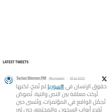
LATEST TWEETS
Syrian Women PM
@syriawpm
·
30 Jul 2025
حقوق الإنسان في
#سوريا
لم تُمحَ، لكنها
تُركت معلقة بين النص والنية. نُصوصٌ
تُجمّل الواقع في المؤتمرات، وتُنسى حين
تُقرع أبواب السجون. والمجتمع، حين يُبرر