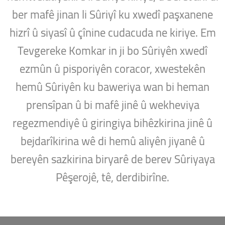
ber mafê jinan li Sûriyî ku xwedî paşxanene
hizrî û siyasî û çînine cudacuda ne kiriye. Em
Tevgereke Komkar in ji bo Sûriyên xwedî
ezmûn û pisporiyên coracor, xwestekên
hemû Sûriyên ku baweriya wan bi heman
prensîpan û bi mafê jinê û wekheviya
regezmendiyê û giringiya bihêzkirina jinê û
bejdarîkirina wê di hemû aliyên jiyanê û
bereyên sazkirina biryarê de berev Sûriyaya
Pêşerojê, tê, derdibirîne.