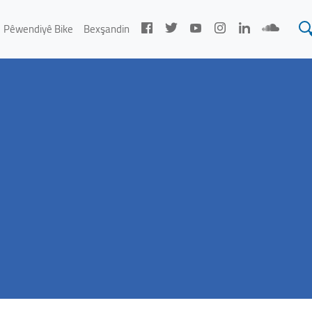
Pêwendiyê Bike
Bexşandin