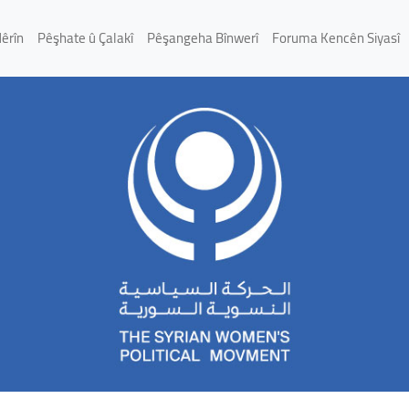
Nêrîn
Pêşhate û Çalakî
Pêşangeha Bînwerî
Foruma Kencên Siyasî