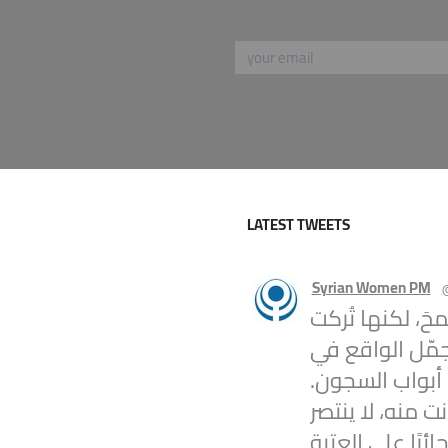
LATEST TWEETS
Syrian Women PM
محَ، لكنها تُركت
جمّل الواقع في
 أبواب السجون.
ت منه، لا ينتصر