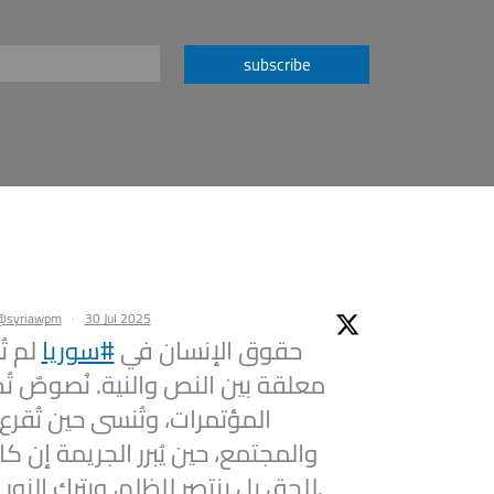
subscribe
@syriawpm
·
30 Jul 2025
حقوق الإنسان في
#سوريا
لم تُ
معلقة بين النص والنية. نُصوصٌ تُ
المؤتمرات، وتُنسى حين تُقرع
والمجتمع، حين يُبرر الجريمة إن كان
للحق بل ينتصر للظلم، ويترك النور حائرًا على العتبة.