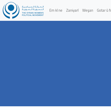
Em kî ne
Zaniyarî
Weşan
Gotar û 