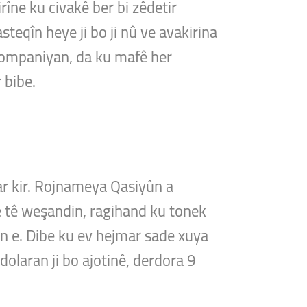
rîne ku civakê ber bi zêdetir
steqîn heye ji bo ji nû ve avakirina
 kompaniyan, da ku mafê her
 bibe.
ar kir. Rojnameya Qasiyûn a
e tê weşandin, ragihand ku tonek
an e. Dibe ku ev hejmar sade xuya
dolaran ji bo ajotinê, derdora 9