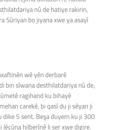
thilatdariya nû de hatiye rakirin,
a Sûriyan bo jiyana xwe ya asayî
axaftinên wê yên derbarê
di bin sîwana desthilatdariya nû de,
ikûmetê ragihand ku bihayê
ehan carekê, bi qasî du ji sêyan ji
ku dike 5 sent. Beşa duyem ku ji 300
lêçûna hilberînê li ser xwe digire.