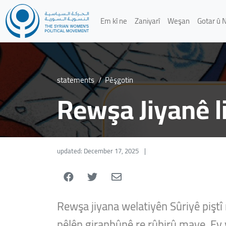
Em kî ne
Zaniyarî
Weşan
Gotar û 
statements
/
Pêşgotin
Rewşa Jiyanê li
updated: December 17, 2025
|
Rewşa jiyana welatiyên Sûriyê piştî
pêlên giranbûnê re rûbirû maye. Ev 