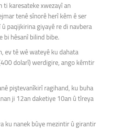
em ti karesateke xwezayî an
jmar tenê sînorê herî kêm ê ser
 û paqijkirina giyayê re di navbera
 bi hêsanî bilind bibe.
n, ev tê wê wateyê ku dahata
400 dolarî) werdigire, ango kêmtir
nê piştevanîkirî ragihand, ku buha
nanan ji 12an daketiye 10an û tîreya
a ku nanek bûye mezintir û girantir