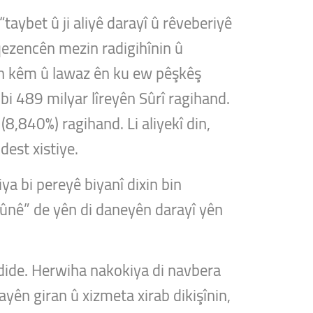
aybet û ji aliyê darayî û rêveberiyê
qezencên mezin radigihînin û
ên kêm û lawaz ên ku ew pêşkêş
bi 489 milyar lîreyên Sûrî ragihand.
(8,840%) ragihand. Li aliyekî din,
est xistiye.
a bi pereyê biyanî dixin bin
ûnê” de yên di daneyên darayî yên
 dide. Herwiha nakokiya di navbera
yên giran û xizmeta xirab dikişînin,