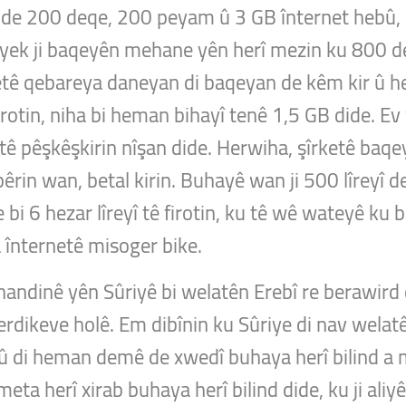
de 200 deqe, 200 peyam û 3 GB înternet hebû, bi 
yê yek ji baqeyên mehane yên herî mezin ku 800
îrketê qebareya daneyan di baqeyan de kêm kir û
irotin, niha bi heman bihayî tenê 1,5 GB dide. Ev
 tê pêşkêşkirin nîşan dide. Herwiha, şîrketê ba
in wan, betal kirin. Buhayê wan ji 500 lîreyî de
ne bi 6 hezar lîreyî tê firotin, ku tê wê wateyê 
 înternetê misoger bike.
dinê yên Sûriyê bi welatên Erebî re berawird di
erdikeve holê. Em dibînin ku Sûriye di nav welat
û di heman demê de xwedî buhaya herî bilind a 
eta herî xirab buhaya herî bilind dide, ku ji aliyê