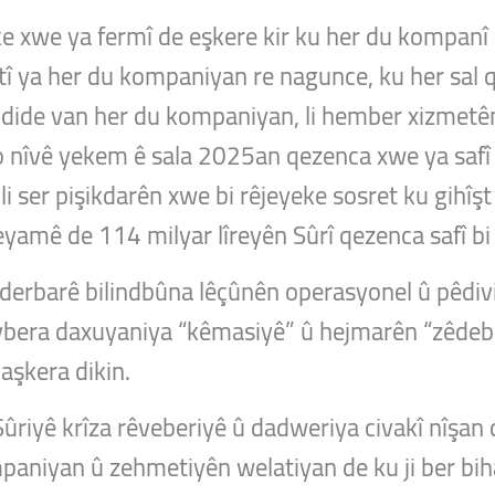
 xwe ya fermî de eşkere kir ku her du kompanî “t
stî ya her du kompaniyan re nagunce, ku her sal 
 dide van her du kompaniyan, li hember xizmet
bo nîvê yekem ê sala 2025an qezenca xwe ya safî 
 ser pişikdarên xwe bi rêjeyeke sosret ku gihîşt 
mê de 114 milyar lîreyên Sûrî qezenca safî bi d
erbarê bilindbûna lêçûnên operasyonel û pêdiviy
vbera daxuyaniya “kêmasiyê” û hejmarên “zêdeb
aşkera dikin.
Sûriyê krîza rêveberiyê û dadweriya civakî nîşan
aniyan û zehmetiyên welatiyan de ku ji ber biha