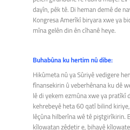
dayîn, pêk tê. Di heman demê de navn
Kongresa Amerîkî biryara xwe ya bi
mîna gelên din ên cîhanê heye.
Buhabûna ku hertim nû dibe:
Hikûmeta nû ya Sûriyê vedigere hem
fînansekirin û veberhênana ku dê we
lê di yekem ezmûna xwe ya pratîkî 
kehrebeyê heta 60 qatî bilind kiriye
lêçûna hilberîna wê tê piştgirîkirin
kîlowatan zêdetir e, bihayê kîlowatek