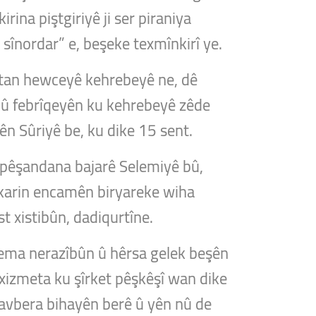
rina piştgiriyê ji ser piraniya
sînordar” e, beşeke texmînkirî ye.
aetan hewceyê kehrebeyê ne, dê
h û febrîqeyên ku kehrebeyê zêde
ên Sûriyê be, ku dike 15 sent.
wepêşandana bajarê Selemiyê bû,
ikarin encamên biryareke wiha
t xistibûn, dadiqurtîne.
dema nerazîbûn û hêrsa gelek beşên
 xizmeta ku şîrket pêşkêşî wan dike
navbera bihayên berê û yên nû de