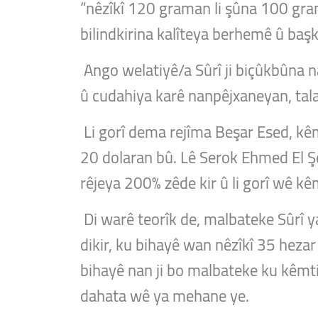
“nêzîkî 120 graman li şûna 100 gram
bilindkirina kalîteya berhemê û baş
Ango welatiyê/a Sûrî ji biçûkbûna na
û cudahiya karê nanpêjxaneyan, tala
Li gorî dema rejîma Beşar Esed, kêm
20 dolaran bû. Lê Serok Ehmed El 
rêjeya 200% zêde kir û li gorî wê kê
Di warê teorîk de, malbateke Sûrî 
dikir, ku bihayê wan nêzîkî 35 hezar
bihayê nan ji bo malbateke ku kêmti
dahata wê ya mehane ye.