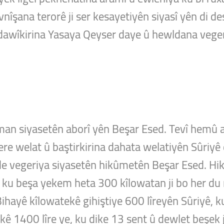
îşana terorê ji ser kesayetiyên siyasî yên di des
dawîkirina Yasaya Qeyser daye û hewldana veger
an siyasetên aborî yên Beşar Esed. Tevî hemû 
re welat û baştirkirina dahata welatiyên Sûriyê 
de vegeriya siyasetên hikûmetên Beşar Esed. H
, ku beşa yekem heta 300 kîlowatan ji bo her du m
. Bihayê kîlowatekê gihiştiye 600 lîreyên Sûriyê, 
ê 1400 lîre ye, ku dike 13 sent û dewlet beşek ji 