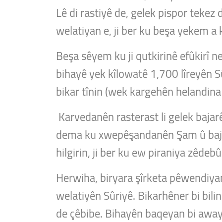
Lê di rastiyê de, gelek pispor tekez d
welatiyan e, ji ber ku beşa yekem a
Beşa sêyem ku ji qutkirinê efûkirî 
bihayê yek kîlowatê 1,700 lîreyên 
bikar tînin (wek kargehên helandina
Karvedanên rasterast li gelek bajar
dema ku xwepêşandanên Şam û bajarê
hilgirin, ji ber ku ew piraniya zêde
Herwiha, biryara şîrketa pêwendiya
welatiyên Sûriyê. Bikarhêner bi bil
de çêbibe. Bihayên baqeyan bi away