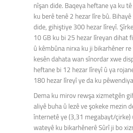
nîşan dide. Baqeya heftane ya ku tê 
ku berê tenê 2 hezar lîre bû. Biha
dide, gihiştiye 300 hezar lîreyî. Ş
10 GB ku bi 25 hezar lîreyan dihat f
û kêmbûna nirxa ku ji bikarhêner re
kesên dahata wan sînordar xwe dispêr
heftane bi 12 hezar lîreyî û ya roja
180 hezar lîreyî ye da ku pêwendiya
Dema ku mirov rewşa xizmetgên gihan
aliyê buha û lezê ve şokeke mezin d
înternetê ye (3,31 megabayt/çirke) 
wateyê ku bikarhênerê Sûrî ji bo xizm