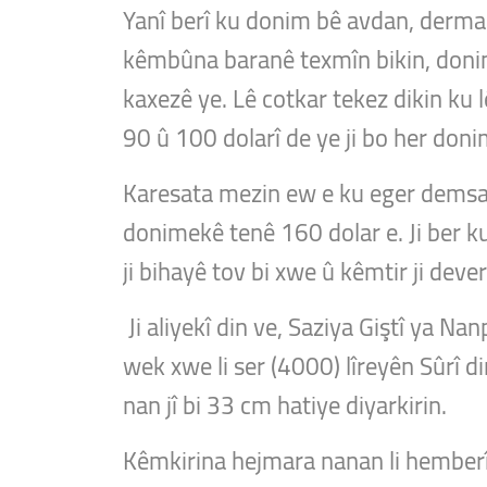
Yanî berî ku donim bê avdan, derman 
kêmbûna baranê texmîn bikin, donim
kaxezê ye. Lê cotkar tekez dikin ku 
90 û 100 dolarî de ye ji bo her doni
Karesata mezin ew e ku eger demsal
donimekê tenê 160 dolar e. Ji ber k
ji bihayê tov bi xwe û kêmtir ji deve
Ji aliyekî din ve, Saziya Giştî ya 
wek xwe li ser (4000) lîreyên Sûrî d
nan jî bi 33 cm hatiye diyarkirin.
Kêmkirina hejmara nanan li hemberî 