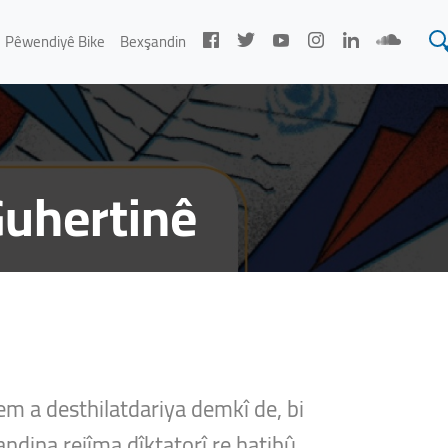
Pêwendiyê Bike
Bexşandin
Guhertinê
em a desthilatdariya demkî de, bi
ndina rejîma dîktatorî re hatibû