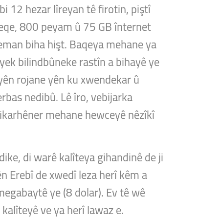
12 hezar lîreyan tê firotin, piştî
 deqe, 800 peyam û 75 GB înternet
 heman biha hişt. Baqeya mehane ya
 yek bilindbûneke rastîn a bihayê ye
qeyên rojane yên ku xwendekar û
rbas nedibû. Lê îro, vebijarka
ku bikarhêner mehane hewceyê nêzîkî
ke, di warê kalîteya gihandinê de ji
ên Erebî de xwedî leza herî kêm a
megabaytê ye (8 dolar). Ev tê wê
 kalîteyê ve ya herî lawaz e.