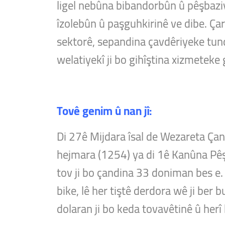
ligel nebûna bibandorbûn û pêşbaziya
îzolebûn û paşguhkirinê ve dibe. Çare
sektorê, sepandina çavdêriyeke tun
welatiyekî ji bo gihîştina xizmeteke
Tovê genim û nan jî:
Di 27ê Mijdara îsal de Wezareta Çan
hejmara (1254) ya di 1ê Kanûna Pêşî
tov ji bo çandina 33 doniman bes e.
bike, lê her tiştê derdora wê ji ber
dolaran ji bo keda tovavêtinê û herî