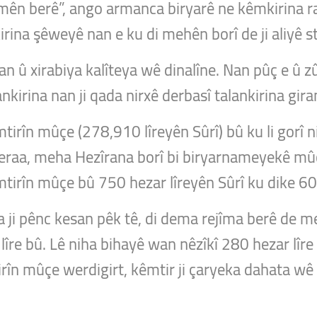
ên berê”, ango armanca biryarê ne kêmkirina ras
kirina şêweyê nan e ku di mehên borî de ji aliyê 
n û xirabiya kalîteya wê dinalîne. Nan pûç e û zû
nkirina nan ji qada nirxê derbasî talankirina gi
tirîn mûçe (278,910 lîreyên Sûrî) bû ku li gorî 
Şeraa, meha Hezîrana borî bi biryarnameyekê m
mtirîn mûçe bû 750 hezar lîreyên Sûrî ku dike 60
ya ji pênc kesan pêk tê, di dema rejîma berê de
 lîre bû. Lê niha bihayê wan nêzîkî 280 hezar lîr
rîn mûçe werdigirt, kêmtir ji çaryeka dahata wê y