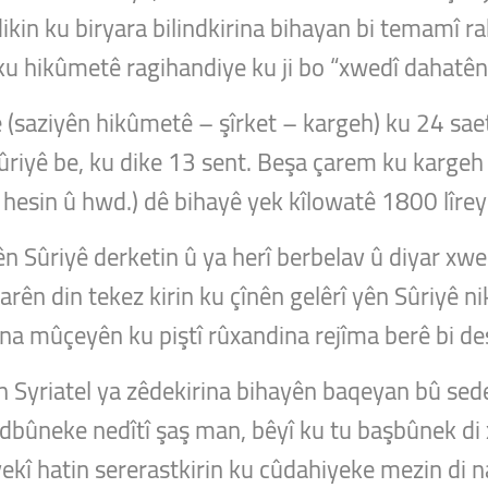
ikin ku biryara bilindkirina bihayan bi temamî raki
 ku hikûmetê ragihandiye ku ji bo “xwedî dahatên 
ne (saziyên hikûmetê – şîrket – kargeh) ku 24 s
Sûriyê be, ku dike 13 sent. Beşa çarem ku karge
 hesin û hwd.) dê bihayê yek kîlowatê 1800 lîrey
ên Sûriyê derketin û ya herî berbelav û diyar x
n din tekez kirin ku çînên gelêrî yên Sûriyê n
bûna mûçeyên ku piştî rûxandina rejîma berê bi des
n Syriatel ya zêdekirina bihayên baqeyan bû se
indbûneke nedîtî şaş man, bêyî ku tu başbûnek di
ekî hatin sererastkirin ku cûdahiyeke mezin di 