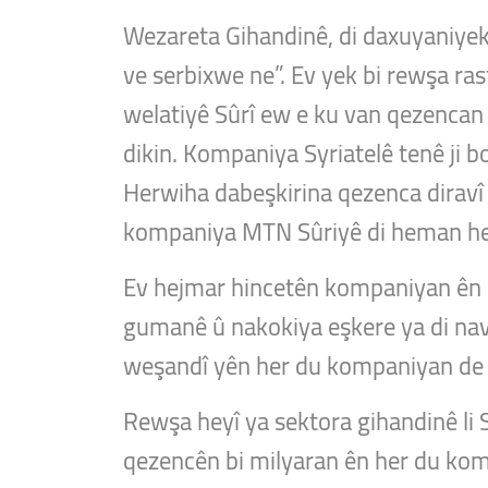
Wezareta Gihandinê, di daxuyaniyeke
ve serbixwe ne”. Ev yek bi rewşa ra
welatiyê Sûrî ew e ku van qezencan
dikin. Kompaniya Syriatelê tenê ji 
Herwiha dabeşkirina qezenca diravî li
kompaniya MTN Sûriyê di heman heya
Ev hejmar hincetên kompaniyan ên d
gumanê û nakokiya eşkere ya di na
weşandî yên her du kompaniyan de 
Rewşa heyî ya sektora gihandinê li 
qezencên bi milyaran ên her du komp