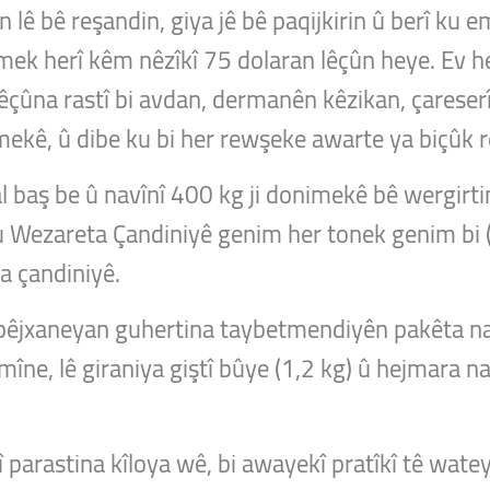
lê bê reşandin, giya jê bê paqijkirin û berî ku 
ek herî kêm nêzîkî 75 dolaran lêçûn heye. Ev he
lêçûna rastî bi avdan, dermanên kêzikan, çareserî
mekê, û dibe ku bi her rewşeke awarte ya biçûk re
 baş be û navînî 400 kg ji donimekê bê wergirti
u Wezareta Çandiniyê genim her tonek genim bi (
ra çandiniyê.
Nanpêjxaneyan guhertina taybetmendiyên pakêta na
imîne, lê giraniya giştî bûye (1,2 kg) û hejmara 
parastina kîloya wê, bi awayekî pratîkî tê watey