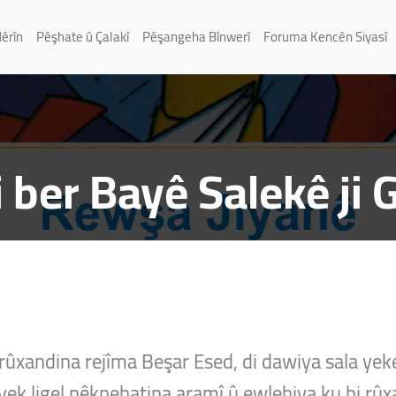
Nêrîn
Pêşhate û Çalakî
Pêşangeha Bînwerî
Foruma Kencên Siyasî
 ber Bayê Salekê ji 
 rûxandina rejîma Beşar Esed, di dawiya sala yek
yek ligel pêknehatina aramî û ewlehiya ku bi rûxa