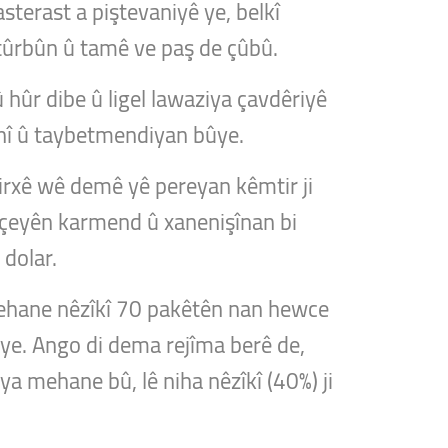
terast a piştevaniyê ye, belkî
stûrbûn û tamê ve paş de çûbû.
 hûr dibe û ligel lawaziya çavdêriyê
ranî û taybetmendiyan bûye.
nirxê wê demê yê pereyan kêmtir ji
ûçeyên karmend û xanenişînan bi
 dolar.
 mehane nêzîkî 70 pakêtên nan hewce
e ye. Ango di dema rejîma berê de,
a mehane bû, lê niha nêzîkî (40%) ji